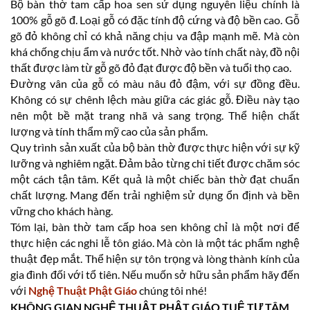
Bộ bàn thờ tam cấp hoa sen sử dụng nguyên liệu chính là
100% gỗ gõ đ. Loại gỗ có đặc tính độ cứng và độ bền cao. Gỗ
gõ đỏ không chỉ có khả năng chịu va đập mạnh mẽ. Mà còn
khá chống chịu ẩm và nước tốt. Nhờ vào tính chất này, đồ nội
thất được làm từ gỗ gõ đỏ đạt được độ bền và tuổi thọ cao.
Đường vân của gỗ có màu nâu đỏ đậm, với sự đồng đều.
Không có sự chênh lệch màu giữa các giác gỗ. Điều này tạo
nên một bề mặt trang nhã và sang trọng. Thể hiện chất
lượng và tính thẩm mỹ cao của sản phẩm.
Quy trình sản xuất của bộ bàn thờ được thực hiện với sự kỹ
lưỡng và nghiêm ngặt. Đảm bảo từng chi tiết được chăm sóc
một cách tận tâm. Kết quả là một chiếc bàn thờ đạt chuẩn
chất lượng. Mang đến trải nghiệm sử dụng ổn định và bền
vững cho khách hàng.
Tóm lại, bàn thờ tam cấp hoa sen không chỉ là một nơi để
thực hiện các nghi lễ tôn giáo. Mà còn là một tác phẩm nghệ
thuật đẹp mắt. Thể hiện sự tôn trọng và lòng thành kính của
gia đình đối với tổ tiên. Nếu muốn sở hữu sản phẩm hãy đến
với
Nghệ Thuật Phật Giáo
chúng tôi nhé!
KHÔNG GIAN NGHỆ THUẬT PHẬT GIÁO TUỆ TỰ TÂM