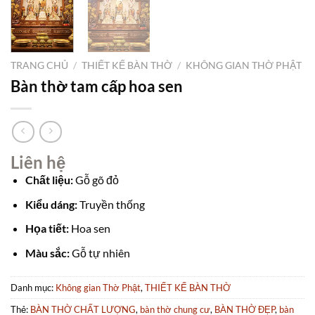
TRANG CHỦ
/
THIẾT KẾ BÀN THỜ
/
KHÔNG GIAN THỜ PHẬT
Bàn thờ tam cấp hoa sen
Liên hệ
Chất liệu:
Gỗ gõ đỏ
Kiểu dáng:
Truyền thống
Họa tiết:
Hoa sen
Màu sắc:
Gỗ tự nhiên
Danh mục:
Không gian Thờ Phật
,
THIẾT KẾ BÀN THỜ
Thẻ:
BÀN THỜ CHẤT LƯỢNG
,
bàn thờ chung cư
,
BÀN THỜ ĐẸP
,
bàn