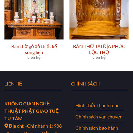
Bàn thờ gỗ đỏ thiết kế
BÀN THỜ TÀI ĐỊA PHÚC
song liên
LỘC THỌ
Liên hệ
Liên hệ
LIÊN HỆ
CHÍNH SÁCH
KHÔNG GIAN NGHỆ
Hình thức thanh toán
THUẬT PHẬT GIÁO TUỆ
Chính sách vận chuyển
TỰ TÂM
Địa chỉ:
-Chi nhánh 1: 988
Chính sách bảo hành