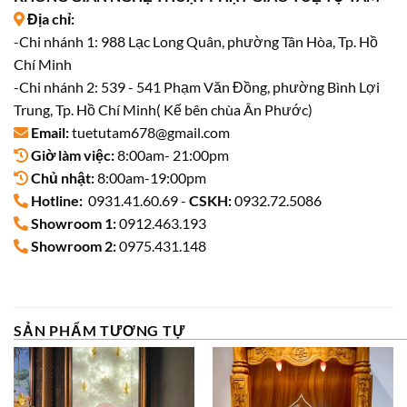
Địa chỉ:
-Chi nhánh 1: 988 Lạc Long Quân, phường Tân Hòa, Tp. Hồ
Chí Minh
-Chi nhánh 2: 539 - 541 Phạm Văn Đồng, phường Bình Lợi
Trung, Tp. Hồ Chí Minh( Kế bên chùa Ân Phước)
Email:
tuetutam678@gmail.com
Giờ làm việc:
8:00am- 21:00pm
Chủ nhật:
8:00am-19:00pm
Hotline:
0931.41.60.69 -
CSKH:
0932.72.5086
Showroom 1:
0912.463.193
Showroom 2:
0975.431.148
SẢN PHẨM TƯƠNG TỰ