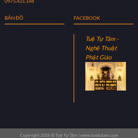
0975.431.148
BẢN ĐỒ
FACEBOOK
Tuệ Tự Tâm -
Nghệ Thuật
Phật Giáo
Copyright 2026 ©
Tuệ Tự Tâm |
www.tuetutam.com