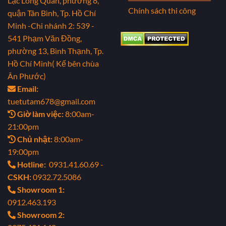
Lạc Long Quân, phường 8,
Chính sách thi công
quận Tân Bình, Tp. Hồ Chí
Minh
-Chi nhánh 2: 539 -
541 Phạm Văn Đồng,
phường 13, Bình Thạnh, Tp.
Hồ Chí Minh( Kế bên chùa
Ân Phước)
Email:
tuetutam678@gmail.com
Giờ làm việc:
8:00am-
21:00pm
Chủ nhật:
8:00am-
19:00pm
Hotline:
0931.41.60.69 -
CSKH:
0932.72.5086
Showroom 1:
0912.463.193
Showroom 2: