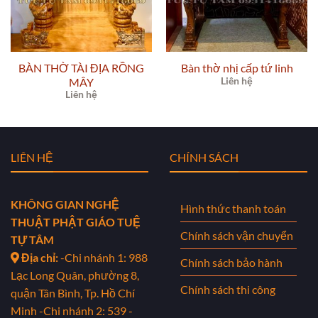
BÀN THỜ TÀI ĐỊA RỒNG
Bàn thờ nhị cấp tứ linh
MÂY
Liên hệ
Liên hệ
LIÊN HỆ
CHÍNH SÁCH
KHÔNG GIAN NGHỆ
Hình thức thanh toán
THUẬT PHẬT GIÁO TUỆ
Chính sách vận chuyển
TỰ TÂM
Địa chỉ:
-Chi nhánh 1: 988
Chính sách bảo hành
Lạc Long Quân, phường 8,
Chính sách thi công
quận Tân Bình, Tp. Hồ Chí
Minh
-Chi nhánh 2: 539 -