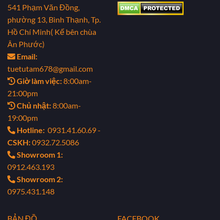
541 Phạm Văn Đồng,
phường 13, Bình Thạnh, Tp.
Hồ Chí Minh( Kế bên chùa
Ân Phước)
Email:
tuetutam678@gmail.com
Giờ làm việc:
8:00am-
21:00pm
Chủ nhật:
8:00am-
19:00pm
Hotline:
0931.41.60.69 -
CSKH:
0932.72.5086
Showroom 1:
0912.463.193
Showroom 2:
0975.431.148
BẢN ĐỒ
FACEBOOK