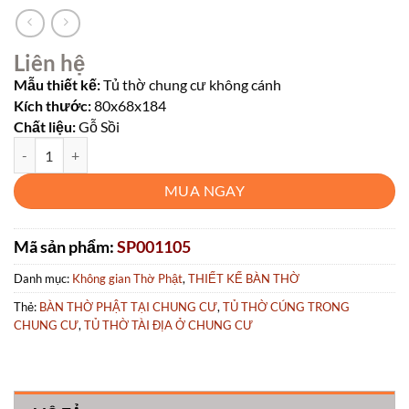
Liên hệ
Mẫu thiết kế:
Tủ thờ chung cư không cánh
Kích thước:
80x68x184
Chất liệu:
Gỗ Sồi
TỦ THỜ CHUNG CƯ số lượng
MUA NGAY
Mã sản phẩm:
SP001105
Danh mục:
Không gian Thờ Phật
,
THIẾT KẾ BÀN THỜ
Thẻ:
BÀN THỜ PHẬT TẠI CHUNG CƯ
,
TỦ THỜ CÚNG TRONG
CHUNG CƯ
,
TỦ THỜ TÀI ĐỊA Ở CHUNG CƯ