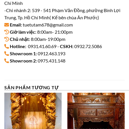
Chí Minh
-Chi nhánh 2: 539 - 541 Phạm Văn Đồng, phường Bình Lợi
Trung, Tp. Hồ Chí Minh( Kế bên chùa Ân Phước)
Email:
tuetutam678@gmail.com
Giờ làm việc:
8:00am- 21:00pm
Chủ nhật:
8:00am-19:00pm
Hotline:
0931.41.60.69 -
CSKH:
0932.72.5086
Showroom 1:
0912.463.193
Showroom 2:
0975.431.148
SẢN PHẨM TƯƠNG TỰ