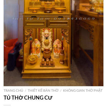
TRANG CHỦ
/
THIẾT KẾ BÀN THỜ
/
KHÔNG GIAN THỜ PHẬT
TỦ THỜ CHUNG CƯ