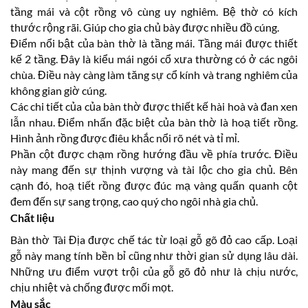
tầng mái và cột rồng vô cùng uy nghiêm. Bệ thờ có kích
thước rộng rãi. Giúp cho gia chủ bày được nhiều đồ cúng.
Điểm nổi bật của bàn thờ là tầng mái. Tầng mái được thiết
kế 2 tầng. Đây là kiểu mái ngói cổ xưa thường có ở các ngôi
chùa. Điều này càng làm tăng sự cổ kính và trang nghiêm của
không gian giờ cúng.
Các chi tiết của của bàn thờ được thiết kế hài hoà và đan xen
lẫn nhau. Điểm nhấn đặc biệt của bàn thờ là hoạ tiết rồng.
Hình ảnh rồng được điêu khắc nổi rõ nét và tỉ mỉ.
Phần cột được chạm rồng hướng đầu về phía trước. Điều
này mang đến sự thịnh vượng và tài lộc cho gia chủ. Bên
cạnh đó, hoạ tiết rồng được đúc mạ vàng quấn quanh cột
đem đến sự sang trọng, cao quý cho ngôi nhà gia chủ.
Chất liệu
Bàn thờ Tài Địa được chế tác từ loại gỗ gõ đỏ cao cấp. Loại
gỗ này mang tính bền bỉ cũng như thời gian sử dụng lâu dài.
Những ưu điểm vượt trội của gỗ gõ đỏ như là chịu nước,
chịu nhiệt và chống được mối mọt.
Màu sắc