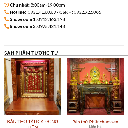
Chủ nhật:
8:00am-19:00pm
Hotline:
0931.41.60.69 -
CSKH:
0932.72.5086
Showroom 1:
0912.463.193
Showroom 2:
0975.431.148
SẢN PHẨM TƯƠNG TỰ
BÀN THỜ TÀI ĐỊA ĐỒNG
Bàn thờ Phật chạm sen
TIỀN
Liên hệ