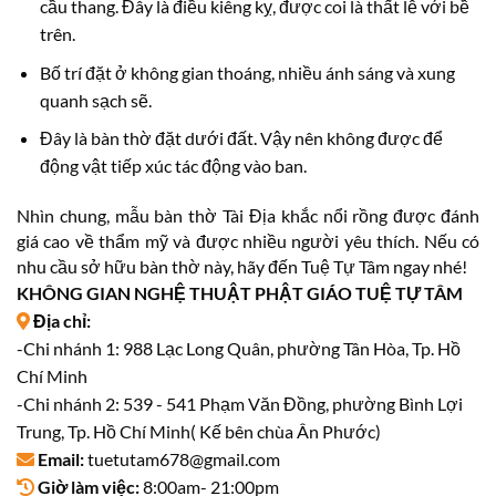
cầu thang. Đây là điều kiêng kỵ, được coi là thất lễ với bề
trên.
Bố trí đặt ở không gian thoáng, nhiều ánh sáng và xung
quanh sạch sẽ.
Đây là bàn thờ đặt dưới đất. Vậy nên không được để
động vật tiếp xúc tác động vào ban.
Nhìn chung, mẫu bàn thờ Tài Địa khắc nổi rồng được đánh
giá cao về thẩm mỹ và được nhiều người yêu thích. Nếu có
nhu cầu sở hữu bàn thờ này, hãy đến Tuệ Tự Tâm ngay nhé!
KHÔNG GIAN NGHỆ THUẬT PHẬT GIÁO TUỆ TỰ TÂM
Địa chỉ:
-Chi nhánh 1: 988 Lạc Long Quân, phường Tân Hòa, Tp. Hồ
Chí Minh
-Chi nhánh 2: 539 - 541 Phạm Văn Đồng, phường Bình Lợi
Trung, Tp. Hồ Chí Minh( Kế bên chùa Ân Phước)
Email:
tuetutam678@gmail.com
Giờ làm việc:
8:00am- 21:00pm