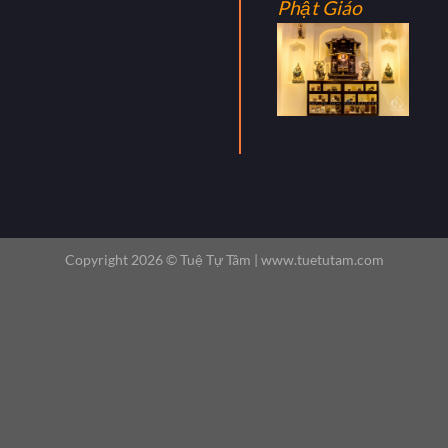
Phật Giáo
Copyright 2026 ©
Tuệ Tự Tâm |
www.tuetutam.com