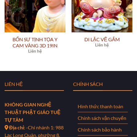
BỔN SƯ TỊNH TỌA Y
DI LẶC VẼ GẤM
CAM VÀNG 3D 19IN
Liên hệ
Liên hệ
LIÊN HỆ
CHÍNH SÁCH
KHÔNG GIAN NGHỆ
Hình thức thanh toán
THUẬT PHẬT GIÁO TUỆ
Chính sách vận chuyển
TỰ TÂM
Địa chỉ:
-Chi nhánh 1: 988
Chính sách bảo hành
Lạc Long Quân, phường 8,