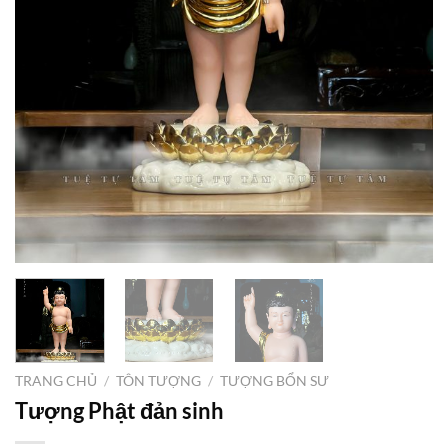
TRANG CHỦ
/
TÔN TƯỢNG
/
TƯỢNG BỔN SƯ
Tượng Phật đản sinh