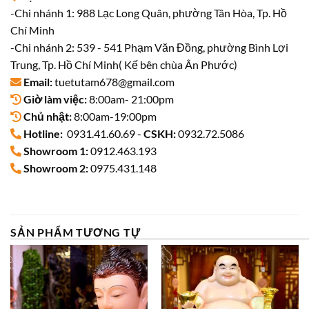
-Chi nhánh 1: 988 Lạc Long Quân, phường Tân Hòa, Tp. Hồ
Chí Minh
-Chi nhánh 2: 539 - 541 Phạm Văn Đồng, phường Bình Lợi
Trung, Tp. Hồ Chí Minh( Kế bên chùa Ân Phước)
Email:
tuetutam678@gmail.com
Giờ làm việc:
8:00am- 21:00pm
Chủ nhật:
8:00am-19:00pm
Hotline:
0931.41.60.69 -
CSKH:
0932.72.5086
Showroom 1:
0912.463.193
Showroom 2:
0975.431.148
SẢN PHẨM TƯƠNG TỰ