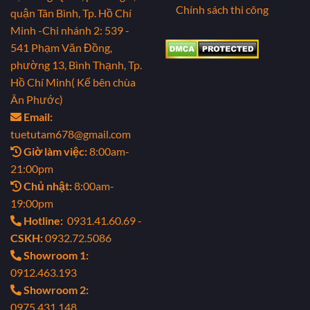
Chính sách thi công
quận Tân Bình, Tp. Hồ Chí
Minh
-Chi nhánh 2: 539 -
541 Phạm Văn Đồng,
phường 13, Bình Thạnh, Tp.
Hồ Chí Minh( Kế bên chùa
Ân Phước)
Email:
tuetutam678@gmail.com
Giờ làm việc:
8:00am-
21:00pm
Chủ nhật:
8:00am-
19:00pm
Hotline:
0931.41.60.69 -
CSKH:
0932.72.5086
Showroom 1:
0912.463.193
Showroom 2:
0975.431.148