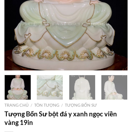
TRANG CHỦ
/
TÔN TƯỢNG
/
TƯỢNG BỔN SƯ
Tượng Bổn Sư bột đá y xanh ngọc viền
vàng 19in