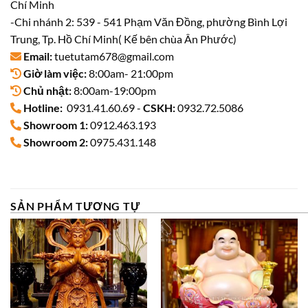
Chí Minh
-Chi nhánh 2: 539 - 541 Phạm Văn Đồng, phường Bình Lợi
Trung, Tp. Hồ Chí Minh( Kế bên chùa Ân Phước)
Email:
tuetutam678@gmail.com
Giờ làm việc:
8:00am- 21:00pm
Chủ nhật:
8:00am-19:00pm
Hotline:
0931.41.60.69 -
CSKH:
0932.72.5086
Showroom 1:
0912.463.193
Showroom 2:
0975.431.148
SẢN PHẨM TƯƠNG TỰ