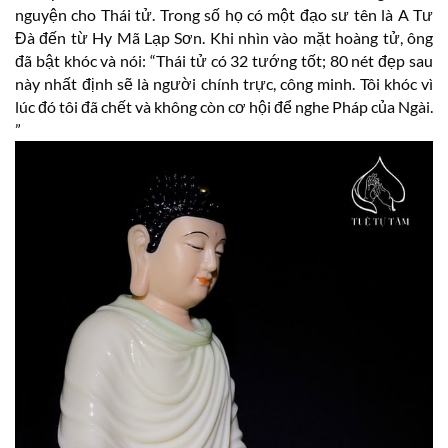
nguyện cho Thái tử. Trong số họ có một đạo sư tên là A Tư
Đà đến từ Hy Mã Lạp Sơn. Khi nhìn vào mặt hoàng tử, ông
đã bật khóc và nói: “Thái tử có 32 tướng tốt; 80 nét đẹp sau
này nhất định sẽ là người chính trực, công minh. Tôi khóc vì
lúc đó tôi đã chết và không còn cơ hội để nghe Pháp của Ngài.
”