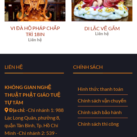
VI ĐÀ HỘ PHÁP CHẤP
DI LẶC VẼ GẤM
TRÌ 18IN
Liên hệ
Liên hệ
LIÊN HỆ
CHÍNH SÁCH
KHÔNG GIAN NGHỆ
Hình thức thanh toán
THUẬT PHẬT GIÁO TUỆ
Chính sách vận chuyển
TỰ TÂM
Địa chỉ:
-Chi nhánh 1: 988
Chính sách bảo hành
Lạc Long Quân, phường 8,
Chính sách thi công
quận Tân Bình, Tp. Hồ Chí
Minh
-Chi nhánh 2: 539 -