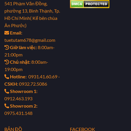
541 Phạm Văn Đồng,
phường 13, Bình Thạnh, Tp.
Hồ Chí Minh( Kế bên chùa
Ân Phước)
Email:
tuetutam678@gmail.com
Giờ làm việc:
8:00am-
21:00pm
Chủ nhật:
8:00am-
19:00pm
Hotline:
0931.41.60.69 -
CSKH:
0932.72.5086
Showroom 1:
0912.463.193
Showroom 2:
0975.431.148
BẢN ĐỒ
FACEBOOK