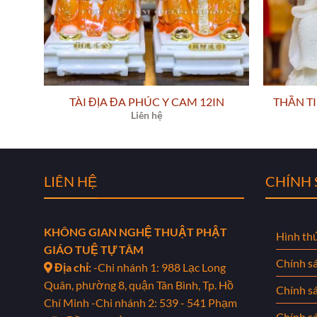
TÀI ĐỊA ĐA PHÚC Y CAM 12IN
THẦN T
Liên hệ
LIÊN HỆ
CHÍNH
KHÔNG GIAN NGHỆ THUẬT PHẬT
Hình th
GIÁO TUỆ TỰ TÂM
Chính s
Địa chỉ:
-Chi nhánh 1: 988 Lạc Long
Quân, phường 8, quận Tân Bình, Tp. Hồ
Chính s
Chí Minh
-Chi nhánh 2: 539 - 541 Phạm
Chính sá