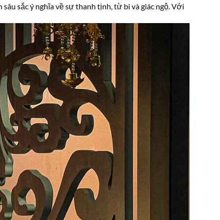
âu sắc ý nghĩa về sự thanh tịnh, từ bi và giác ngộ. Với