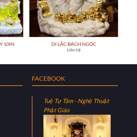
Y 10IN
DI LẶC BẠCH NGỌC
Liên hệ
FACEBOOK
Tuệ Tự Tâm - Nghệ Thuật
Phật Giáo