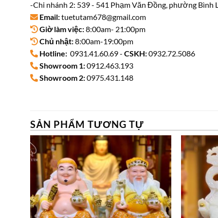
-Chi nhánh 2: 539 - 541 Phạm Văn Đồng, phường Bình L
Email:
tuetutam678@gmail.com
Giờ làm việc:
8:00am- 21:00pm
Chủ nhật:
8:00am-19:00pm
Hotline:
0931.41.60.69 -
CSKH:
0932.72.5086
Showroom 1:
0912.463.193
Showroom 2:
0975.431.148
SẢN PHẨM TƯƠNG TỰ