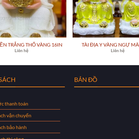
IỀN TRẮNG THỐ VÀNG 16IN
TÀI ĐỊA Y VÀNG NGỰ MÂ
Liên hệ
Liên hệ
 SÁCH
BẢN ĐỒ
ức thanh toán
ách vận chuyển
ách bảo hành
ch thi công