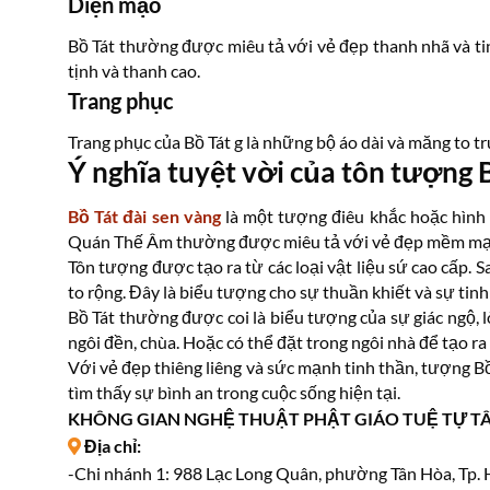
Diện mạo
Bồ Tát thường được miêu tả với vẻ đẹp thanh nhã và ti
tịnh và thanh cao.
Trang phục
Trang phục của Bồ Tát g là những bộ áo dài và măng to t
Ý nghĩa tuyệt vời của tôn tượng 
Bồ Tát đài sen vàng
là một tượng điêu khắc hoặc hình 
Quán Thế Âm thường được miêu tả với vẻ đẹp mềm mại. Đ
Tôn tượng được tạo ra từ các loại vật liệu sứ cao cấp. 
to rộng. Đây là biểu tượng cho sự thuần khiết và sự tin
Bồ Tát thường được coi là biểu tượng của sự giác ngộ, 
ngôi đền, chùa. Hoặc có thể đặt trong ngôi nhà để tạo ra
Với vẻ đẹp thiêng liêng và sức mạnh tinh thần, tượng Bồ
tìm thấy sự bình an trong cuộc sống hiện tại.
KHÔNG GIAN NGHỆ THUẬT PHẬT GIÁO TUỆ TỰ T
Địa chỉ:
-Chi nhánh 1: 988 Lạc Long Quân, phường Tân Hòa, Tp.