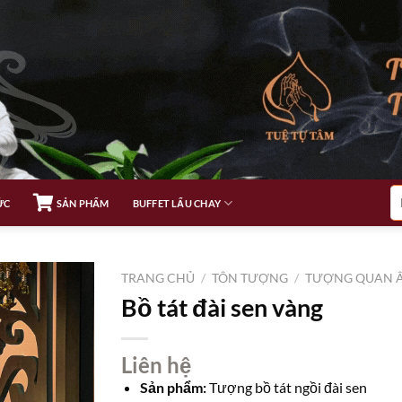
Tì
ỨC
SẢN PHẨM
BUFFET LẨU CHAY
ki
TRANG CHỦ
/
TÔN TƯỢNG
/
TƯỢNG QUAN 
Bồ tát đài sen vàng
Liên hệ
Sản phẩm:
Tượng bồ tát ngồi đài sen