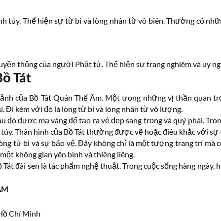
nh túy. Thể hiện sự từ bi và lòng nhân từ vô biên. Thường có nh
ruyền thống của người Phật tử. Thể hiện sự trang nghiêm và uy n
Bồ Tát
ảnh của Bồ Tát Quán Thế Âm. Một trong những vị thần quan trọ
i kèm với đó là lòng từ bi và lòng nhân từ vô lượng.
Sau đó được mạ vàng để tạo ra vẻ đẹp sang trọng và quý phái. Tr
h túy. Thân hình của Bồ Tát thường được vẽ hoặc điêu khắc với sự
lòng từ bi và sự bảo vệ. Đây không chỉ là một tượng trang trí mà
 một không gian yên bình và thiêng liêng.
 Tát đài sen là tác phẩm nghệ thuật. Trong cuộc sống hàng ngày,
ÂM
 Hồ Chí Minh