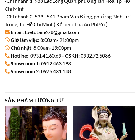
-Chi nhánh 1: 988 Lạc Long Quân, phường Tân Hòa, Tp. Hồ
Chí Minh
-Chi nhánh 2: 539 - 541 Phạm Văn Đồng, phường Bình Lợi
Trung, Tp. Hồ Chí Minh( Kế bên chùa Ân Phước)
Email:
tuetutam678@gmail.com
Giờ làm việc:
8:00am- 21:00pm
Chủ nhật:
8:00am-19:00pm
Hotline:
0931.41.60.69 -
CSKH:
0932.72.5086
Showroom 1:
0912.463.193
Showroom 2:
0975.431.148
SẢN PHẨM TƯƠNG TỰ