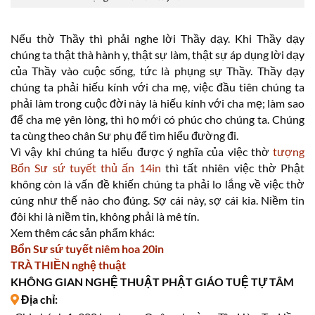
Nếu thờ Thầy thì phải nghe lời Thầy dạy. Khi Thầy dạy
chúng ta thật thà hành y, thật sự làm, thật sự áp dụng lời dạy
của Thầy vào cuộc sống, tức là phụng sự Thầy. Thầy dạy
chúng ta phải hiếu kính với cha mẹ, việc đầu tiên chúng ta
phải làm trong cuộc đời này là hiếu kính với cha mẹ; làm sao
để cha mẹ yên lòng, thì họ mới có phúc cho chúng ta. Chúng
ta cùng theo chân Sư phụ để tìm hiểu đường đi.
Vì vậy khi chúng ta hiểu được ý nghĩa của việc thờ
tượng
Bổn Sư sứ tuyết thủ ấn 14in
thì tất nhiên việc thờ Phật
không còn là vấn đề khiến chúng ta phải lo lắng về việc thờ
cúng như thế nào cho đúng. Sợ cái này, sợ cái kia. Niềm tin
đôi khi là niềm tin, không phải là mê tín.
Xem thêm các sản phẩm khác:
Bổn Sư sứ tuyết niêm hoa 20in
TRÀ THIỀN nghệ thuật
KHÔNG GIAN NGHỆ THUẬT PHẬT GIÁO TUỆ TỰ TÂM
Địa chỉ: