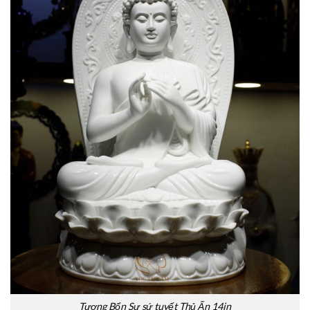
Tượng Bổn Sư sứ tuyết Thủ Ấn 14in