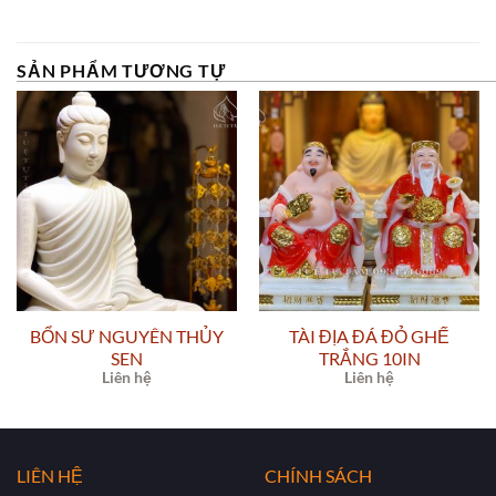
SẢN PHẨM TƯƠNG TỰ
BỔN SƯ NGUYÊN THỦY
TÀI ĐỊA ĐÁ ĐỎ GHẾ
SEN
TRẮNG 10IN
Liên hệ
Liên hệ
LIÊN HỆ
CHÍNH SÁCH