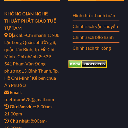
KHÔNG GIAN NGHỆ
Hình thức thanh toán
THUẬT PHẬT GIÁO TUỆ
Chính sách vận chuyển
TỰ TÂM
Địa chỉ:
-Chi nhánh 1: 988
Chính sách bảo hành
Lạc Long Quân, phường 8,
Chính sách thi công
quận Tân Bình, Tp. Hồ Chí
Minh
-Chi nhánh 2: 539 -
541 Phạm Văn Đồng,
phường 13, Bình Thạnh, Tp.
Hồ Chí Minh( Kế bên chùa
Ân Phước)
Email:
tuetutam678@gmail.com
Giờ làm việc:
8:00am-
21:00pm
Chủ nhật:
8:00am-
19:00pm