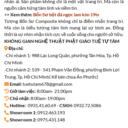
nhân ái. Sản phẩm không chỉ là một vật trang trí. Mà còn là
nguồn cảm hứng tâm linh và niềm tin.
>> Xem thêm:
Bổn Sư bột đá ngọc lam kim 19in
Tượng Bổn Sư Composite không chỉ là điểm nhấn trang trí.
Mà còn là biểu tượng tâm linh mang lại sự bình an. Đồng
thời là sự nhìn nhận tích cực về cuộc sống cho người sở hữu.
KHÔNG GIAN NGHỆ THUẬT PHẬT GIÁO TUỆ TỰ TÂM
Địa chỉ:
-Chi nhánh 1: 988 Lạc Long Quân, phường Tân Hòa, Tp. Hồ
Chí Minh
-Chi nhánh 2: 539 - 541 Phạm Văn Đồng, phường Bình Lợi
Trung, Tp. Hồ Chí Minh( Kế bên chùa Ân Phước)
Email:
tuetutam678@gmail.com
Giờ làm việc:
8:00am- 21:00pm
Chủ nhật:
8:00am-19:00pm
Hotline:
0931.41.60.69 -
CSKH:
0932.72.5086
Showroom 1:
0912.463.193
Showroom 2:
0975.431.148