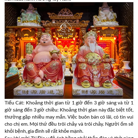
Tiểu Cát: Khoảng thời gian từ 1 giờ đến 3 giờ sáng và từ 1
giờ sáng đến 3 giờ chiều: Khoảng thời gian này đặc biệt tốt,
thường gặp nhiều may mắn. Việc buôn bán có lãi, có tin vui
cho chị em. Mọi thứ đều trôi chảy và trôi chảy. Người ốm sẽ
khỏi bệnh, gia đình sẽ rất khỏe mạnh.
Sau khi mời Tài Địa y đỏ ánh hồng phải thắp đèn và thờ cúng