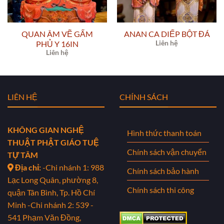
QUAN ÂM VẼ GẤM
ANAN CA DIẾP BỘT ĐÁ
PHỦ Y 16IN
Liên hệ
Liên hệ
LIÊN HỆ
CHÍNH SÁCH
KHÔNG GIAN NGHỆ
Hình thức thanh toán
THUẬT PHẬT GIÁO TUỆ
Chính sách vận chuyển
TỰ TÂM
Địa chỉ:
-Chi nhánh 1: 988
Chính sách bảo hành
Lạc Long Quân, phường 8,
Chính sách thi công
quận Tân Bình, Tp. Hồ Chí
Minh
-Chi nhánh 2: 539 -
541 Phạm Văn Đồng,