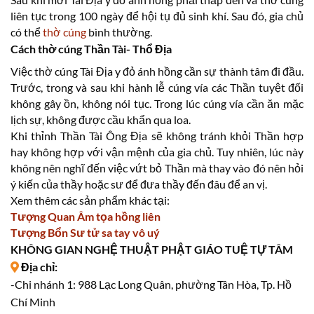
liên tục trong 100 ngày để hội tụ đủ sinh khí. Sau đó, gia chủ
có thể
thờ cúng
bình thường.
Cách thờ cúng Thần Tài- Thổ Địa
Việc thờ cúng Tài Địa y đỏ ánh hồng cần sự thành tâm đi đầu.
Trước, trong và sau khi hành lễ cúng vía các Thần tuyệt đối
không gây ồn, không nói tục. Trong lúc cúng vía cần ăn mặc
lịch sự, không được cầu khẩn qua loa.
Khi thỉnh Thần Tài Ông Địa sẽ không tránh khỏi Thần hợp
hay không hợp với vận mệnh của gia chủ. Tuy nhiên, lúc này
không nên nghĩ đến việc vứt bỏ Thần mà thay vào đó nên hỏi
ý kiến của thầy hoặc sư để đưa thầy đến đâu để an vị.
Xem thêm các sản phẩm khác tại:
Tượng Quan Âm tọa hồng liên
Tượng Bổn Sư tử sa tay vô uý
KHÔNG GIAN NGHỆ THUẬT PHẬT GIÁO TUỆ TỰ TÂM
Địa chỉ:
-Chi nhánh 1: 988 Lạc Long Quân, phường Tân Hòa, Tp. Hồ
Chí Minh