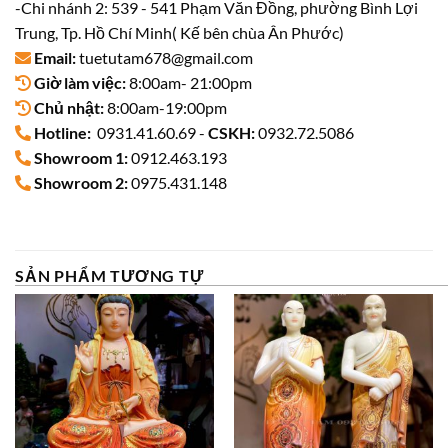
-Chi nhánh 2: 539 - 541 Phạm Văn Đồng, phường Bình Lợi
Trung, Tp. Hồ Chí Minh( Kế bên chùa Ân Phước)
Email:
tuetutam678@gmail.com
Giờ làm việc:
8:00am- 21:00pm
Chủ nhật:
8:00am-19:00pm
Hotline:
0931.41.60.69 -
CSKH:
0932.72.5086
Showroom 1:
0912.463.193
Showroom 2:
0975.431.148
SẢN PHẨM TƯƠNG TỰ