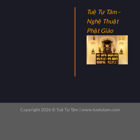
Tuệ Tự Tâm -
Nghệ Thuật
Phật Giáo
Copyright 2026 ©
Tuệ Tự Tâm |
www.tuetutam.com