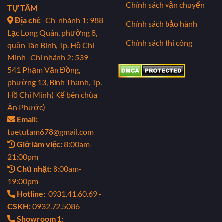
Chính sách vận chuyển
TỰ TÂM
Địa chỉ:
-Chi nhánh 1: 988
Chính sách bảo hành
Lạc Long Quân, phường 8,
Chính sách thi công
quận Tân Bình, Tp. Hồ Chí
Minh
-Chi nhánh 2: 539 -
541 Phạm Văn Đồng,
phường 13, Bình Thạnh, Tp.
Hồ Chí Minh( Kế bên chùa
Ân Phước)
Email:
tuetutam678@gmail.com
Giờ làm việc:
8:00am-
21:00pm
Chủ nhật:
8:00am-
19:00pm
Hotline:
0931.41.60.69 -
CSKH:
0932.72.5086
Showroom 1: