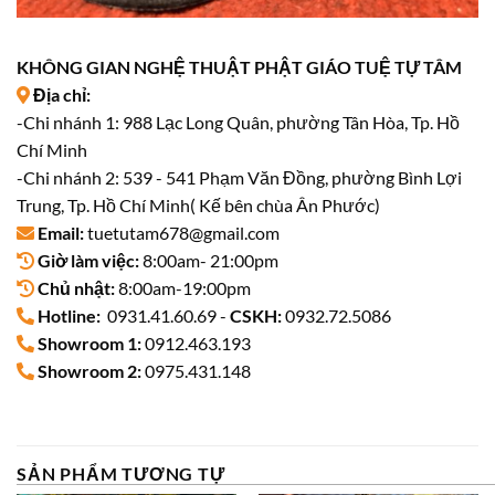
KHÔNG GIAN NGHỆ THUẬT PHẬT GIÁO TUỆ TỰ TÂM
Địa chỉ:
-Chi nhánh 1: 988 Lạc Long Quân, phường Tân Hòa, Tp. Hồ
Chí Minh
-Chi nhánh 2: 539 - 541 Phạm Văn Đồng, phường Bình Lợi
Trung, Tp. Hồ Chí Minh( Kế bên chùa Ân Phước)
Email:
tuetutam678@gmail.com
Giờ làm việc:
8:00am- 21:00pm
Chủ nhật:
8:00am-19:00pm
Hotline:
0931.41.60.69 -
CSKH:
0932.72.5086
Showroom 1:
0912.463.193
Showroom 2:
0975.431.148
SẢN PHẨM TƯƠNG TỰ