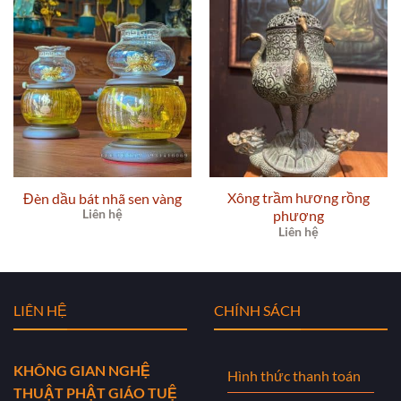
Xông trầm hương rồng
Đèn dầu bát nhã sen vàng
Liên hệ
phượng
Liên hệ
LIÊN HỆ
CHÍNH SÁCH
KHÔNG GIAN NGHỆ
Hình thức thanh toán
THUẬT PHẬT GIÁO TUỆ