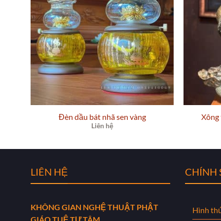
Đèn dầu bát nhã sen vàng
Xông
Liên hệ
LIÊN HỆ
CHÍNH
KHÔNG GIAN NGHỆ THUẬT PHẬT
Hình th
GIÁO TUỆ TỰ TÂM