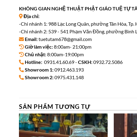
KHÔNG GIAN NGHỆ THUẬT PHẬT GIÁO TUỆ TỰ T
Địa chỉ:
-Chi nhánh 1: 988 Lạc Long Quân, phường Tân Hòa, Tp.
-Chi nhánh 2: 539 - 541 Phạm Văn Đồng, phường Bình L
Email:
tuetutam678@gmail.com
Giờ làm việc:
8:00am- 21:00pm
Chủ nhật:
8:00am-19:00pm
Hotline:
0931.41.60.69 -
CSKH:
0932.72.5086
Showroom 1:
0912.463.193
Showroom 2:
0975.431.148
SẢN PHẨM TƯƠNG TỰ