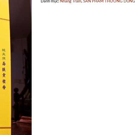
Danh mục:
Nhang Trầm
,
SẢN PHẨM THƯỜNG DÙN