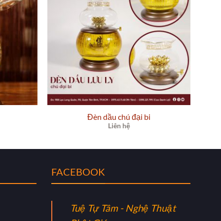
Đèn dầu chú đại bi
N
Liên hệ
FACEBOOK
Tuệ Tự Tâm - Nghệ Thuật