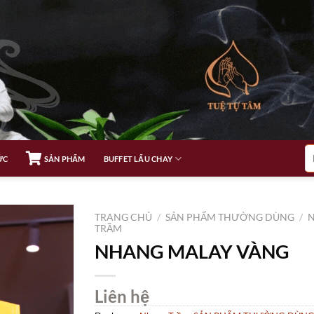
Tì
ỨC
SẢN PHẨM
BUFFET LẨU CHAY
ki
TRANG CHỦ
/
SẢN PHẨM THƯỜNG DÙNG
/
TRẦM
NHANG MALAY VÀNG
Liên hệ