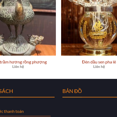
 trầm hương rồng phượng
Đèn dầu sen pha lê
Liên hệ
Liên hệ
 SÁCH
BẢN ĐỒ
ức thanh toán