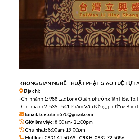
KHÔNG GIAN NGHỆ THUẬT PHẬT GIÁO TUỆ TỰ T
Địa chỉ:
-Chi nhánh 1: 988 Lạc Long Quân, phường Tân Hòa, Tp.
-Chi nhánh 2: 539 - 541 Phạm Văn Đồng, phường Bình L
Email:
tuetutam678@gmail.com
Giờ làm việc:
8:00am- 21:00pm
Chủ nhật:
8:00am-19:00pm
Hotline:
0931.41.60.69 -
CSKH:
0932.72.5086