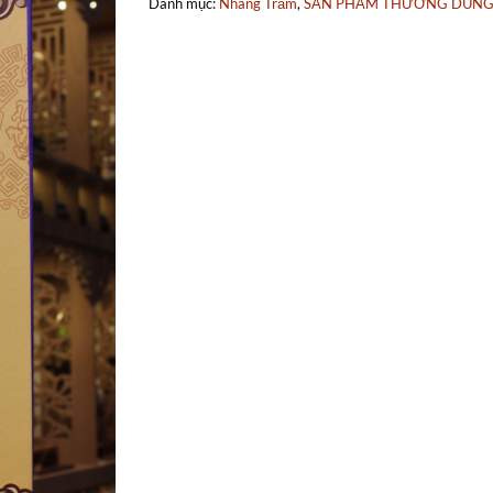
Danh mục:
Nhang Trầm
,
SẢN PHẨM THƯỜNG DÙN