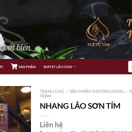
Tì
ỨC
SẢN PHẨM
BUFFET LẨU CHAY
ki
TRANG CHỦ
/
SẢN PHẨM THƯỜNG DÙNG
/
TRẦM
NHANG LÃO SƠN TÍM
Liên hệ