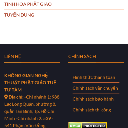
TINH HOA PHẬT GIÁO
TUYỂN DỤNG
LIÊN HỆ
CHÍNH SÁCH
KHÔNG GIAN NGHỆ
Hình thức thanh toán
THUẬT PHẬT GIÁO TUỆ
Chính sách vận chuyển
TỰ TÂM
Địa chỉ:
-Chi nhánh 1: 988
Chính sách bảo hành
Lạc Long Quân, phường 8,
Chính sách thi công
quận Tân Bình, Tp. Hồ Chí
Minh
-Chi nhánh 2: 539 -
541 Phạm Văn Đồng,