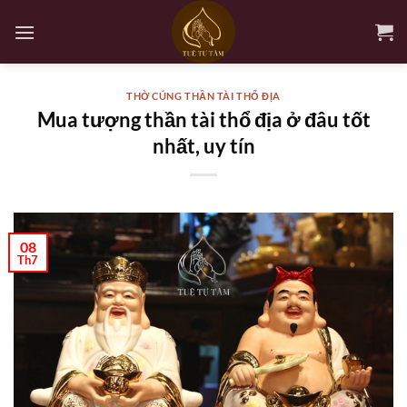
Bỏ
qua
nội
dung
THỜ CÚNG THẦN TÀI THỔ ĐỊA
Mua tượng thần tài thổ địa ở đâu tốt
nhất, uy tín
08
Th7