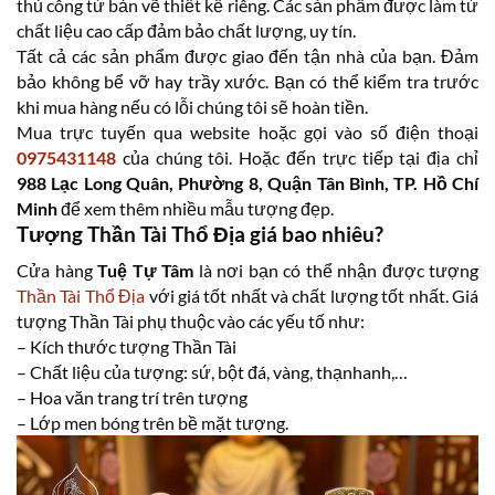
thủ công từ bản vẽ thiết kế riêng. Các sản phẩm được làm từ
chất liệu cao cấp đảm bảo chất lượng, uy tín.
Tất cả các sản phẩm được giao đến tận nhà của bạn. Đảm
bảo không bể vỡ hay trầy xước. Bạn có thể kiểm tra trước
khi mua hàng nếu có lỗi chúng tôi sẽ hoàn tiền.
Mua trực tuyến qua website hoặc gọi vào số điện thoại
0975431148
của chúng tôi. Hoặc đến trực tiếp tại địa chỉ
988 Lạc Long Quân, Phường 8, Quận Tân Bình, TP. Hồ Chí
Minh
để xem thêm nhiều mẫu tượng đẹp.
Tượng Thần Tài Thổ Địa giá bao nhiêu?
Cửa hàng
Tuệ Tự Tâm
là nơi bạn có thể nhận được tượng
Thần Tài Thổ Địa
với giá tốt nhất và chất lượng tốt nhất. Giá
tượng Thần Tài phụ thuộc vào các yếu tố như:
– Kích thước tượng Thần Tài
– Chất liệu của tượng: sứ, bột đá, vàng, thạnhanh,…
– Hoa văn trang trí trên tượng
– Lớp men bóng trên bề mặt tượng.