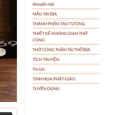
Khuyến mãi
MẪU TÀI ĐỊA
THÀNH PHẦN TẠO TƯỢNG
THIẾT KẾ KHÔNG GIAN THỜ
CÚNG
THỜ CÚNG THẦN TÀI THỔ ĐỊA
TÍCH TRUYỆN
Tin tức
TINH HOA PHẬT GIÁO
TUYỂN DỤNG