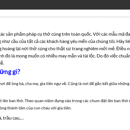
các sản phẩm pháp cụ thờ cúng trên toàn quốc. Với các mẫu mã đa
 như cầu của tất cả các khách hàng yêu mến của chúng tôi. Hãy li
g hoàng lại nơi thờ cúng cho thật sự trang nghiêm mới mẻ. Điều n
ạnh đó là mong muốn có nhiều may mắn và tài lộc. Do đó việc chuẩ
lễ.
ững gì?
i để ông bà, cha mẹ, gia tiên ngự về. Cũng là nơi để gắn kết giữa nhữn
t lên ban thờ. Theo quan niệm đựng vào trong các chum đặt lên ban thờ
òng thành tâm của con cháu với gia tiên.
, trầu cau,…