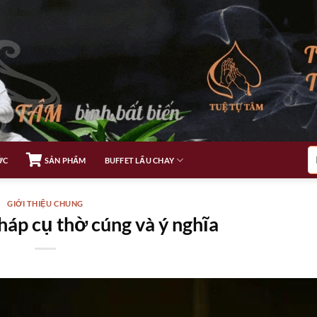
Tì
ỨC
SẢN PHẨM
BUFFET LẨU CHAY
ki
GIỚI THIỆU CHUNG
háp cụ thờ cúng và ý nghĩa