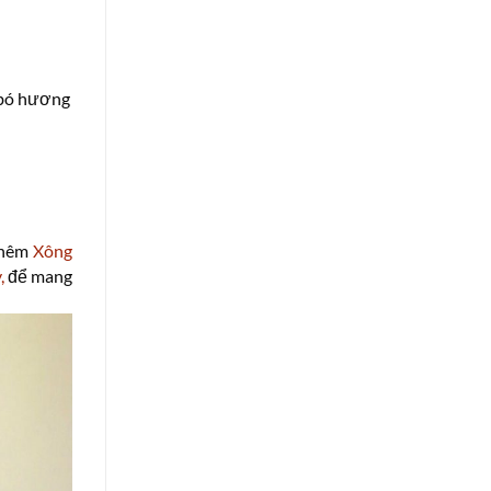
 bó hương
 thêm
Xông
,
để mang