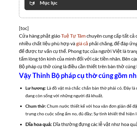
Mục lục
[toc]
Cửa hàng phật giáo
Tuệ Tự Tâm
chuyên cung cấp tất cả 
nhiều chất liệu phù hợp và
giá cả
phải chăng, để đáp ứng
để được tư vấn cụ thể. Phong tục của người Việt là tran
tấm lòng tôn kính của mình đối với các tiền nhân. Bên c
Bộ pháp cụ thờ cúng là điều cần thiết trên bàn thờ cúng 
Vậy Thỉnh Bộ pháp cụ thờ cúng gồm nh
Lư hương:
Là đồ vật mà chắc chắn bàn thờ phải có. Đây là nơ
đang còn sống với những người đã khuất.
Chum thờ:
Chum nước thiết kế với hoa văn đơn giản để đặ
trưng cho cuộc sống ấm no, đủ đầy; Sự tinh khiết thể hiện l
Dĩa hoa quả:
Dĩa thường đựng các lễ vật như hoa quả