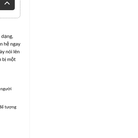
 dạng,
ên hệ ngay
ày nói lên
n bị một
g người
 để tượng