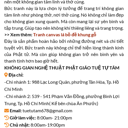
nên một không gian tâm linh và thờ cúng.
Bức tranh này là lựa chọn lý tưởng để trang trí không gian
tâm linh như phòng thờ, nơi thờ cúng. Nó không chỉ làm đẹp
cho không gian xung quanh. Mà còn mang lại sự yên bình và
tập trung. Giúp tạo nên không khí thiêng liêng và trang trọng.
>> Xem thêm:
Tranh canvas lá bồ đề khung gỗ
Đây là sản phẩm hoàn hảo bởi những đường nét và chi tiết
tuyệt vời. Bức tranh này không chỉ thể hiện lòng thành kính
của Phật tử. Mà còn giúp không gian trở nên bình yên và
thanh tịnh hơn bao giờ hết.
KHÔNG GIAN NGHỆ THUẬT PHẬT GIÁO TUỆ TỰ TÂM
Địa chỉ:
-Chi nhánh 1: 988 Lạc Long Quân, phường Tân Hòa, Tp. Hồ
Chí Minh
-Chi nhánh 2: 539 - 541 Phạm Văn Đồng, phường Bình Lợi
Trung, Tp. Hồ Chí Minh( Kế bên chùa Ân Phước)
Email:
tuetutam678@gmail.com
Giờ làm việc:
8:00am- 21:00pm
Chủ nhật:
8:00am-19:00pm