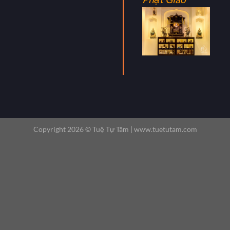
Copyright 2026 ©
Tuệ Tự Tâm |
www.tuetutam.com