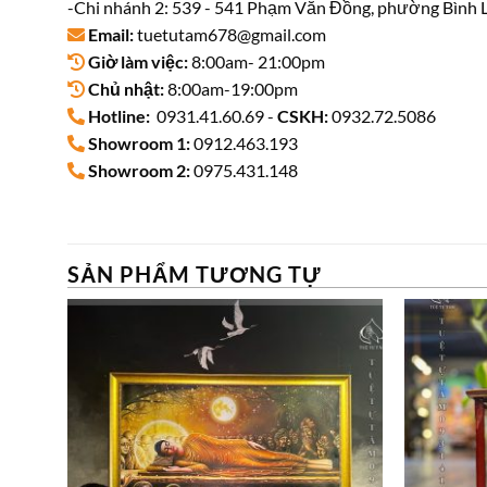
-Chi nhánh 2: 539 - 541 Phạm Văn Đồng, phường Bình L
Email:
tuetutam678@gmail.com
Giờ làm việc:
8:00am- 21:00pm
Chủ nhật:
8:00am-19:00pm
Hotline:
0931.41.60.69 -
CSKH:
0932.72.5086
Showroom 1:
0912.463.193
Showroom 2:
0975.431.148
SẢN PHẨM TƯƠNG TỰ