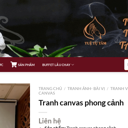
Tì
ỨC
SẢN PHẨM
BUFFET LẨU CHAY
ki
TRANG CHỦ
/
TRANH ẢNH- BÀI VỊ
/
TRANH V
CANVAS
Tranh canvas phong cảnh
Liên hệ
Sản phẩm:
Tranh canvas phong cảnh