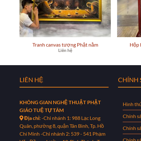
Tranh canvas tượng Phật nằm
Hộp 
Liên hệ
LIÊN HỆ
CHÍNH
KHÔNG GIAN NGHỆ THUẬT PHẬT
Hình th
GIÁO TUỆ TỰ TÂM
Chính s
Địa chỉ:
-Chi nhánh 1: 988 Lạc Long
Quân, phường 8, quận Tân Bình, Tp. Hồ
Chính s
Chí Minh
-Chi nhánh 2: 539 - 541 Phạm
Chính sá