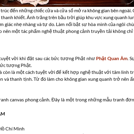
 trúc đến những chiếc cửa và cửa sổ mở ra không gian bên ngoài. 
hanh khiết. Ánh trăng trên bầu trời giúp khu vực xung quanh lung 
 giác nhẹ nhàng và tự do. Làm nổi bật sự hòa mình của ngôi chù
ạo nên một tác phẩm nghệ thuật phong cảnh truyền tải không chỉ 
tuyệt vời khi đặt sau các bức tượng Phật như
Phật Quan Âm
. S
bức tượng Phật.
còn là một cách tuyệt vời để kết hợp nghệ thuật với tâm linh tro
yên và thanh tịnh. Từ đó làm cho không gian xung quanh trở nên
tranh canvas phong cảnh. Đây là một trong những mẫu tranh đơn
ÂM
 Hồ Chí Minh