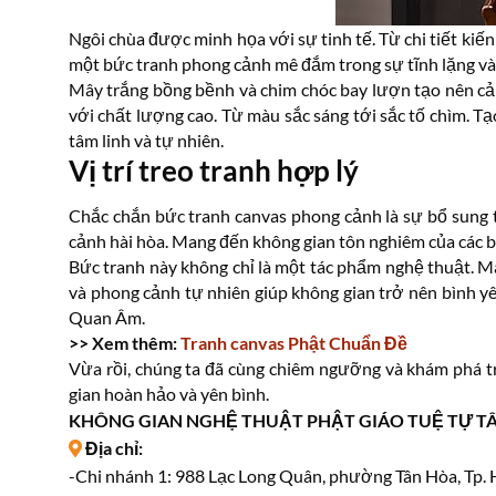
Ngôi chùa được minh họa với sự tinh tế. Từ chi tiết kiến
một bức tranh phong cảnh mê đắm trong sự tĩnh lặng và t
Mây trắng bồng bềnh và chim chóc bay lượn tạo nên cảm
với chất lượng cao. Từ màu sắc sáng tới sắc tố chìm. T
tâm linh và tự nhiên.
Vị trí treo tranh hợp lý
Chắc chắn bức tranh canvas phong cảnh là sự bổ sung 
cảnh hài hòa. Mang đến không gian tôn nghiêm của các 
Bức tranh này không chỉ là một tác phẩm nghệ thuật. Mà 
và phong cảnh tự nhiên giúp không gian trở nên bình 
Quan Âm.
>> Xem thêm:
Tranh canvas Phật Chuẩn Đề
Vừa rồi, chúng ta đã cùng chiêm ngưỡng và khám phá 
gian hoàn hảo và yên bình.
KHÔNG GIAN NGHỆ THUẬT PHẬT GIÁO TUỆ TỰ T
Địa chỉ:
-Chi nhánh 1: 988 Lạc Long Quân, phường Tân Hòa, Tp.