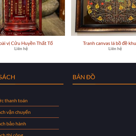
bài vị Cửu Huyền Thất Tổ
Tranh canvas lá bồ đề kh
Liên hệ
Liên hệ
 SÁCH
BẢN ĐỒ
ức thanh toán
ách vận chuyển
ách bảo hành
ch thi công