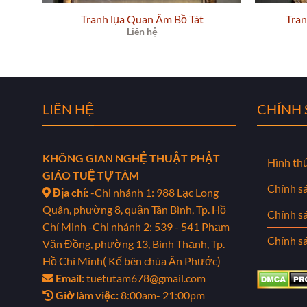
Tranh lụa Quan Âm Bồ Tát
Tran
Liên hệ
LIÊN HỆ
CHÍNH
KHÔNG GIAN NGHỆ THUẬT PHẬT
Hình th
GIÁO TUỆ TỰ TÂM
Chính s
Địa chỉ:
-Chi nhánh 1: 988 Lạc Long
Quân, phường 8, quận Tân Bình, Tp. Hồ
Chính s
Chí Minh
-Chi nhánh 2: 539 - 541 Phạm
Chính sá
Văn Đồng, phường 13, Bình Thạnh, Tp.
Hồ Chí Minh( Kế bên chùa Ân Phước)
Email:
tuetutam678@gmail.com
Giờ làm việc:
8:00am- 21:00pm