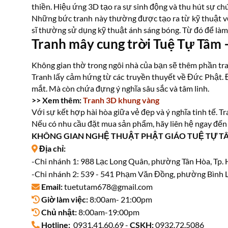
thiền. Hiệu ứng 3D tạo ra sự sinh động và thu hút sự ch
Những bức tranh này thường được tạo ra từ kỹ thuật vẽ
sĩ thường sử dụng kỹ thuật ánh sáng bóng. Từ đó để làm
Tranh mây cung trời Tuệ Tự Tâm 
Không gian thờ trong ngôi nhà của bạn sẽ thêm phần tran
Tranh lấy cảm hứng từ các truyền thuyết về Đức Phật. Đ
mắt. Mà còn chứa đựng ý nghĩa sâu sắc và tâm linh.
>> Xem thêm:
Tranh 3D khung vàng
Với sự kết hợp hài hòa giữa vẻ đẹp và ý nghĩa tinh tế. 
Nếu có nhu cầu đặt mua sản phẩm, hãy liên hệ ngay đến
KHÔNG GIAN NGHỆ THUẬT PHẬT GIÁO TUỆ TỰ T
Địa chỉ:
-Chi nhánh 1: 988 Lạc Long Quân, phường Tân Hòa, Tp.
-Chi nhánh 2: 539 - 541 Phạm Văn Đồng, phường Bình L
Email:
tuetutam678@gmail.com
Giờ làm việc:
8:00am- 21:00pm
Chủ nhật:
8:00am-19:00pm
Hotline:
0931.41.60.69 -
CSKH:
0932.72.5086