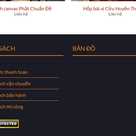
h canvas Phật Chuẩn Đề
Hộp bài vị Cửu Huyền Th
Liên hệ
Liên hệ
 SÁCH
BẢN ĐỒ
ức thanh toán
ách vận chuyển
ách bảo hành
ch thi công