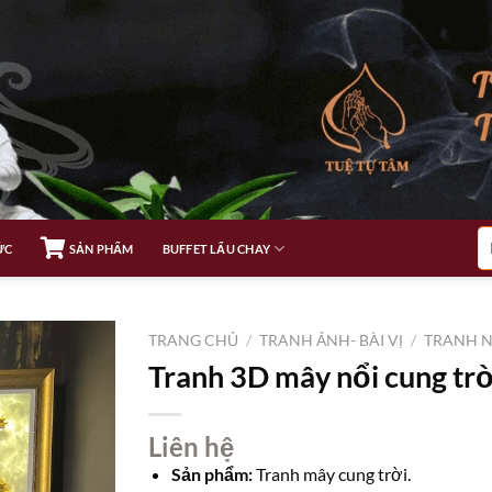
Tì
ỨC
SẢN PHẨM
BUFFET LẨU CHAY
ki
TRANG CHỦ
/
TRANH ẢNH- BÀI VỊ
/
TRANH N
Tranh 3D mây nổi cung trờ
Liên hệ
Sản phẩm:
Tranh mây cung trời.