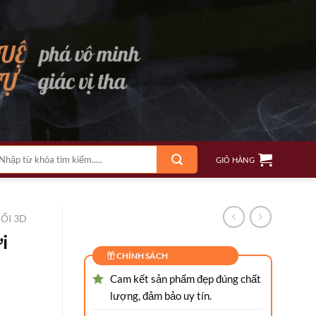
m
GIỎ HÀNG
ếm:
ỔI 3D
i
CHÍNH SÁCH
Cam kết sản phẩm đẹp đúng chất
lượng, đảm bảo uy tín.