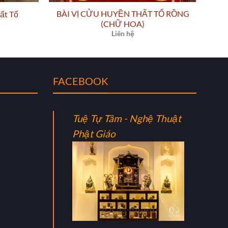
BÀI VỊ CỬU HUYỀN THẤT TỔ RỒNG
ất Tổ
(CHỮ HOA)
Liên hệ
FACEBOOK
Tuệ Tự Tâm - Nghệ Thuật
Phật Giáo