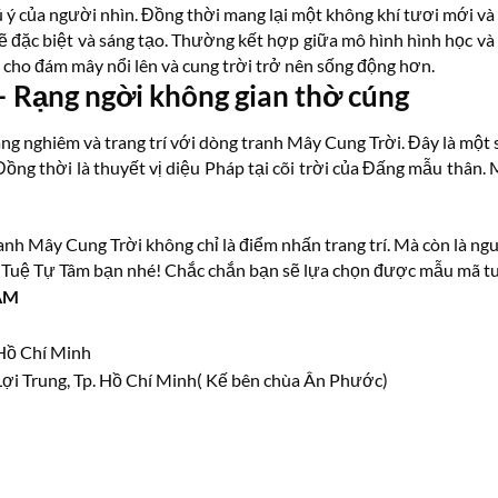
ú ý của người nhìn. Đồng thời mang lại một không khí tươi mới và 
 đặc biệt và sáng tạo. Thường kết hợp giữa mô hình hình học và 
 cho đám mây nổi lên và cung trời trở nên sống động hơn.
– Rạng ngời không gian thờ cúng
g nghiêm và trang trí với dòng tranh Mây Cung Trời. Đây là một s
ồng thời là thuyết vị diệu Pháp tại cõi trời của Đấng mẫu thân.
Tranh Mây Cung Trời không chỉ là điểm nhấn trang trí. Mà còn là 
 Tuệ Tự Tâm bạn nhé! Chắc chắn bạn sẽ lựa chọn được mẫu mã tu
ÂM
 Hồ Chí Minh
ợi Trung, Tp. Hồ Chí Minh( Kế bên chùa Ân Phước)