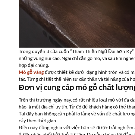
Trong quyển 3 của cuốn “Tham Thiền Ngũ Đài Sơn Ký” c
những vùng núi cao. Ngài chỉ cần gõ mô, và sau khi nghe
họp đại chúng.
Mô gỗ vàng
được thiết kế dưới dạng hình tròn và có mà
tác. Từng chi tiết thể hiện sự cẩn thận và tài năng của họ
Đơn vị cung cấp mỏ gỗ chất lượn
Trên thị trường ngày nay, có rất nhiều loại mỏ với đa dạ
hào là một địa chỉ uy tín. Từ đó để khách hàng có thể t
Tại đây bạn không cần phải lo lắng về vấn đề chất lượng
cậy theo thời gian.
Điều này đồng nghĩa với việc bạn sẽ được trải nghiệm 
được phân phối bởi Tuệ Tự Tâm. Do vậy, chúng tôi đảm 