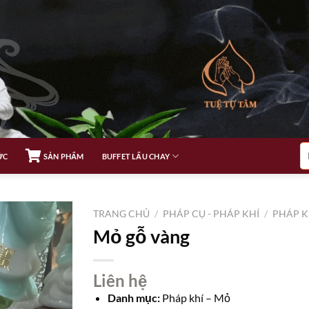
Tì
ỨC
SẢN PHẨM
BUFFET LẨU CHAY
ki
TRANG CHỦ
/
PHÁP CỤ - PHÁP KHÍ
/
PHÁP K
Mỏ gỗ vàng
Liên hệ
Danh mục:
Pháp khí – Mỏ