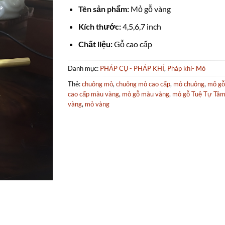
Tên sản phẩm:
Mỏ gỗ vàng
Kích thước:
4,5,6,7 inch
Chất liệu:
Gỗ cao cấp
Danh mục:
PHÁP CỤ - PHÁP KHÍ
,
Pháp khí- Mỏ
Thẻ:
chuông mỏ
,
chuông mỏ cao cấp
,
mỏ chuông
,
mõ gỗ
cao cấp màu vàng
,
mỏ gỗ màu vàng
,
mỏ gỗ Tuệ Tự Tâ
vàng
,
mỏ vàng