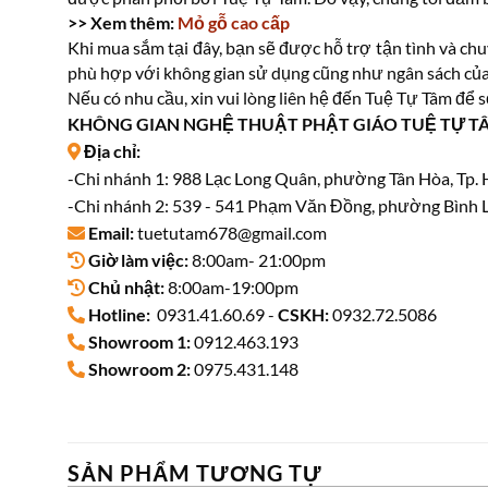
>> Xem thêm:
Mỏ gỗ cao cấp
Khi mua sắm tại đây, bạn sẽ được hỗ trợ tận tình và ch
phù hợp với không gian sử dụng cũng như ngân sách của
Nếu có nhu cầu, xin vui lòng liên hệ đến Tuệ Tự Tâm để
KHÔNG GIAN NGHỆ THUẬT PHẬT GIÁO TUỆ TỰ T
Địa chỉ:
-Chi nhánh 1: 988 Lạc Long Quân, phường Tân Hòa, Tp.
-Chi nhánh 2: 539 - 541 Phạm Văn Đồng, phường Bình L
Email:
tuetutam678@gmail.com
Giờ làm việc:
8:00am- 21:00pm
Chủ nhật:
8:00am-19:00pm
Hotline:
0931.41.60.69 -
CSKH:
0932.72.5086
Showroom 1:
0912.463.193
Showroom 2:
0975.431.148
SẢN PHẨM TƯƠNG TỰ