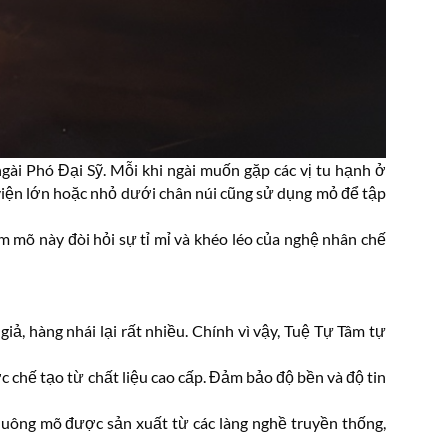
ài Phó Đại Sỹ. Mỗi khi ngài muốn gặp các vị tu hạnh ở
ự viện lớn hoặc nhỏ dưới chân núi cũng sử dụng mỏ để tập
 mõ này đòi hỏi sự tỉ mỉ và khéo léo của nghệ nhân chế
giả, hàng nhái lại rất nhiều. Chính vì vậy, Tuệ Tự Tâm tự
c chế tạo từ chất liệu cao cấp. Đảm bảo độ bền và độ tin
chuông mõ được sản xuất từ các làng nghề truyền thống,