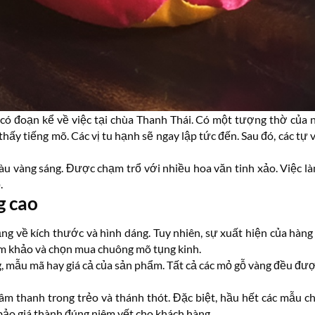
ó đoạn kể về việc tại chùa Thanh Thái. Có một tượng thờ của ng
 thấy tiếng mõ. Các vị tu hạnh sẽ ngay lập tức đến. Sau đó, các t
u vàng sáng. Được chạm trổ với nhiều hoa văn tinh xảo. Việc làm
.
g cao
ng về kích thước và hình dáng. Tuy nhiên, sự xuất hiện của hàng 
ham khảo và chọn mua chuông mõ tụng kinh.
, mẫu mã hay giá cả của sản phẩm. Tất cả các mỏ gỗ vàng đều đượ
âm thanh trong trẻo và thánh thót. Đặc biệt, hầu hết các mẫu 
bảo giá thành đúng niêm yết cho khách hàng.