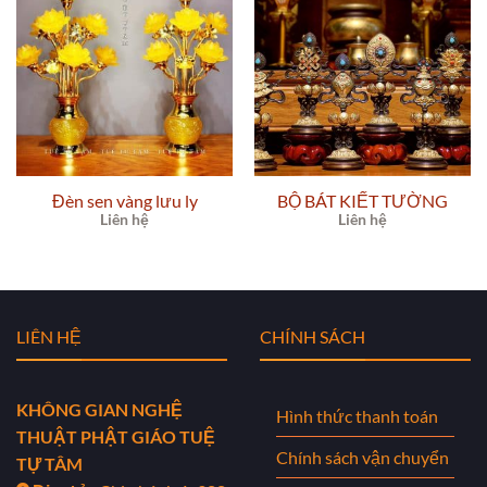
Đèn sen vàng lưu ly
BỘ BÁT KIẾT TƯỜNG
Liên hệ
Liên hệ
LIÊN HỆ
CHÍNH SÁCH
KHÔNG GIAN NGHỆ
Hình thức thanh toán
THUẬT PHẬT GIÁO TUỆ
Chính sách vận chuyển
TỰ TÂM