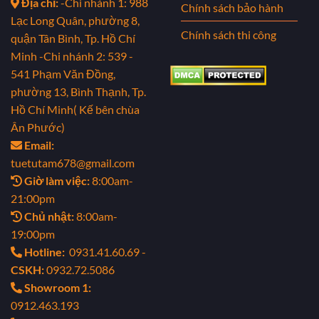
Địa chỉ:
-Chi nhánh 1: 988
Chính sách bảo hành
Lạc Long Quân, phường 8,
Chính sách thi công
quận Tân Bình, Tp. Hồ Chí
Minh
-Chi nhánh 2: 539 -
541 Phạm Văn Đồng,
phường 13, Bình Thạnh, Tp.
Hồ Chí Minh( Kế bên chùa
Ân Phước)
Email:
tuetutam678@gmail.com
Giờ làm việc:
8:00am-
21:00pm
Chủ nhật:
8:00am-
19:00pm
Hotline:
0931.41.60.69 -
CSKH:
0932.72.5086
Showroom 1:
0912.463.193