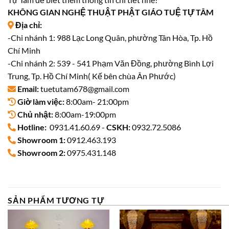
KHÔNG GIAN NGHỆ THUẬT PHẬT GIÁO TUỆ TỰ TÂM
Địa chỉ:
-Chi nhánh 1: 988 Lạc Long Quân, phường Tân Hòa, Tp. Hồ
Chí Minh
-Chi nhánh 2: 539 - 541 Phạm Văn Đồng, phường Bình Lợi
Trung, Tp. Hồ Chí Minh( Kế bên chùa Ân Phước)
Email:
tuetutam678@gmail.com
Giờ làm việc:
8:00am- 21:00pm
Chủ nhật:
8:00am-19:00pm
Hotline:
0931.41.60.69 -
CSKH:
0932.72.5086
Showroom 1:
0912.463.193
Showroom 2:
0975.431.148
SẢN PHẨM TƯƠNG TỰ