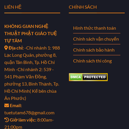
LIÊN HỆ
CHÍNH SÁCH
KHÔNG GIAN NGHỆ
Hình thức thanh toán
THUẬT PHẬT GIÁO TUỆ
Chính sách vận chuyển
TỰ TÂM
Địa chỉ:
-Chi nhánh 1: 988
Chính sách bảo hành
Lạc Long Quân, phường 8,
Chính sách thi công
quận Tân Bình, Tp. Hồ Chí
Minh
-Chi nhánh 2: 539 -
541 Phạm Văn Đồng,
phường 13, Bình Thạnh, Tp.
Hồ Chí Minh( Kế bên chùa
Ân Phước)
Email:
tuetutam678@gmail.com
Giờ làm việc:
8:00am-
21:00pm