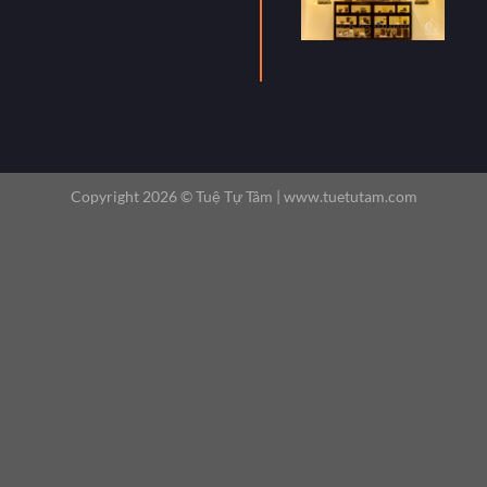
Copyright 2026 ©
Tuệ Tự Tâm |
www.tuetutam.com