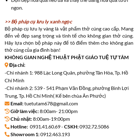
ngon.
>> Bộ pháp cụ lưu ly xanh ngọc
Bộ pháp cụ lưu ly vàng là vật phẩm thờ cúng cao cấp. Mang
đến vẻ đẹp sang trọng và tinh tế cho không gian thờ cúng.
Hãy lựa chọn bộ pháp này để tô điểm thêm cho không gian
thờ cúng của gia đình bạn!
KHÔNG GIAN NGHỆ THUẬT PHẬT GIÁO TUỆ TỰ TÂM
Địa chỉ:
-Chi nhánh 1: 988 Lạc Long Quân, phường Tân Hòa, Tp. Hồ
Chí Minh
-Chi nhánh 2: 539 - 541 Phạm Văn Đồng, phường Bình Lợi
Trung, Tp. Hồ Chí Minh( Kế bên chùa Ân Phước)
Email:
tuetutam678@gmail.com
Giờ làm việc:
8:00am- 21:00pm
Chủ nhật:
8:00am-19:00pm
Hotline:
0931.41.60.69 -
CSKH:
0932.72.5086
Showroom 1:
0912.463.193