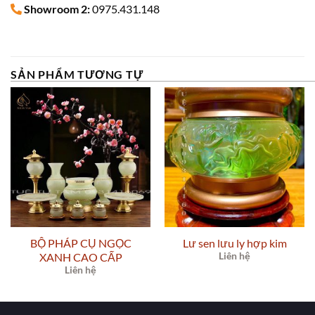
Showroom 2:
0975.431.148
SẢN PHẨM TƯƠNG TỰ
BỘ PHÁP CỤ NGỌC
Lư sen lưu ly hợp kim
XANH CAO CẤP
Liên hệ
Liên hệ