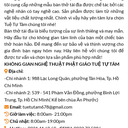
tôi cung cấp những mẫu bàn thờ tài địa được chế tác bởi các
nghệ nhân có tay nghề cao. Sản phẩm được làm từ những
vật liệu chất lượng nhất. Chính vì vậy hãy yên tâm lựa chọn
Tuệ Tự Tâm chúng tôi nhé!
Bàn thờ tài địa là biểu tượng của sự linh thiêng và may mắn.
Hãy đầu tư cho không gian tâm linh của bạn một chiếc bàn
thờ hoàn hảo. Để mang đến sự bảo vệ và thịnh vượng cho
gia đình bạn ngay hôm nay. Hãy liên hệ với chúng tôi để
được tư vấn và chọn lựa sản phẩm phù hợp nhất!
KHÔNG GIAN NGHỆ THUẬT PHẬT GIÁO TUỆ TỰ TÂM
Địa chỉ:
-Chi nhánh 1: 988 Lạc Long Quân, phường Tân Hòa, Tp. Hồ
Chí Minh
-Chi nhánh 2: 539 - 541 Phạm Văn Đồng, phường Bình Lợi
Trung, Tp. Hồ Chí Minh( Kế bên chùa Ân Phước)
Email:
tuetutam678@gmail.com
Giờ làm việc:
8:00am- 21:00pm
Chủ nhật:
8:00am-19:00pm