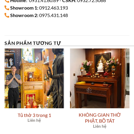
Hotline:
0931.41.60.69 -
CSKH:
0932.72.5086
Showroom 1:
0912.463.193
Showroom 2:
0975.431.148
SẢN PHẨM TƯƠNG TỰ
KHÔNG GIAN THỜ
Tủ thờ 3 trong 1
Liên hệ
PHẬT, BỒ TÁT
Liên hệ