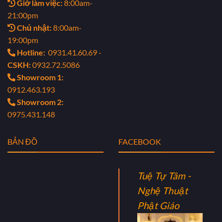
Giờ làm việc:
8:00am-
21:00pm
Chủ nhật:
8:00am-
19:00pm
Hotline:
0931.41.60.69 -
CSKH:
0932.72.5086
Showroom 1:
0912.463.193
Showroom 2:
0975.431.148
BẢN ĐỒ
FACEBOOK
Tuệ Tự Tâm -
Nghệ Thuật
Phật Giáo