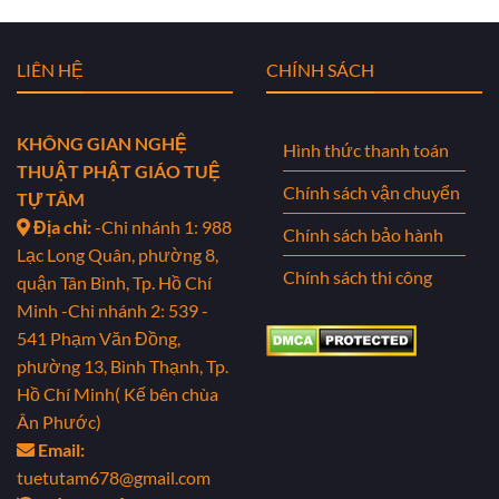
LIÊN HỆ
CHÍNH SÁCH
KHÔNG GIAN NGHỆ
Hình thức thanh toán
THUẬT PHẬT GIÁO TUỆ
Chính sách vận chuyển
TỰ TÂM
Địa chỉ:
-Chi nhánh 1: 988
Chính sách bảo hành
Lạc Long Quân, phường 8,
Chính sách thi công
quận Tân Bình, Tp. Hồ Chí
Minh
-Chi nhánh 2: 539 -
541 Phạm Văn Đồng,
phường 13, Bình Thạnh, Tp.
Hồ Chí Minh( Kế bên chùa
Ân Phước)
Email:
tuetutam678@gmail.com