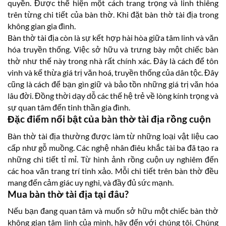
quyền. Được thể hiện một cách trang trọng và linh thiêng
trên từng chi tiết của bàn thờ. Khi đặt bàn thờ tài địa trong
không gian gia đình.
Bàn thờ tài địa còn là sự kết hợp hài hòa giữa tâm linh và văn
hóa truyền thống. Việc sở hữu và trưng bày một chiếc bàn
thờ như thế này trong nhà rất chính xác. Đây là cách để tôn
vinh và kế thừa giá trị văn hoá, truyền thống của dân tộc. Đây
cũng là cách để bạn gìn giữ và bảo tồn những giá trị văn hóa
lâu đời. Đồng thời dạy dỗ các thế hệ trẻ về lòng kính trọng và
sự quan tâm đến tinh thần gia đình.
Đặc điểm nổi bật của bàn thờ tài địa rồng cuộn
Bàn thờ tài địa thường được làm từ những loại vật liệu cao
cấp như gỗ muồng. Các nghệ nhân điêu khắc tài ba đã tạo ra
những chi tiết tỉ mỉ. Từ hình ảnh rồng cuộn uy nghiêm đến
các hoa văn trang trí tinh xảo. Mỗi chi tiết trên bàn thờ đều
mang đến cảm giác uy nghi, và đầy đủ sức mạnh.
Mua bàn thờ tài địa tại đâu?
Nếu bạn đang quan tâm và muốn sở hữu một chiếc bàn thờ
không gian tâm linh của mình, hãy đến với chúng tôi. Chúng