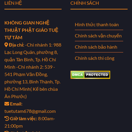
LIÊN HỆ
CHÍNH SÁCH
KHÔNG GIAN NGHỆ
Hình thức thanh toán
THUẬT PHẬT GIÁO TUỆ
Chính sách vận chuyển
TỰ TÂM
Địa chỉ:
-Chi nhánh 1: 988
Chính sách bảo hành
Lạc Long Quân, phường 8,
Chính sách thi công
quận Tân Bình, Tp. Hồ Chí
Minh
-Chi nhánh 2: 539 -
541 Phạm Văn Đồng,
phường 13, Bình Thạnh, Tp.
Hồ Chí Minh( Kế bên chùa
Ân Phước)
Email:
tuetutam678@gmail.com
Giờ làm việc:
8:00am-
21:00pm