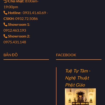
Chủ nhật:
8:00am-
19:00pm
Hotline:
0931.41.60.69 -
CSKH:
0932.72.5086
Showroom 1:
0912.463.193
Showroom 2:
0975.431.148
BẢN ĐỒ
FACEBOOK
Tuệ Tự Tâm -
Nghệ Thuật
Phật Giáo