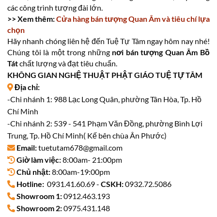
các công trình tượng đài lớn.
>> Xem thêm:
Cửa hàng bán tượng Quan Âm và tiêu chí lựa
chọn
Hãy nhanh chóng liên hệ đến Tuệ Tự Tâm ngay hôm nay nhé!
Chúng tôi là một trong những
nơi bán tượng Quan Âm Bồ
Tát
chất lượng và đạt tiêu chuẩn.
KHÔNG GIAN NGHỆ THUẬT PHẬT GIÁO TUỆ TỰ TÂM
Địa chỉ:
-Chi nhánh 1: 988 Lạc Long Quân, phường Tân Hòa, Tp. Hồ
Chí Minh
-Chi nhánh 2: 539 - 541 Phạm Văn Đồng, phường Bình Lợi
Trung, Tp. Hồ Chí Minh( Kế bên chùa Ân Phước)
Email:
tuetutam678@gmail.com
Giờ làm việc:
8:00am- 21:00pm
Chủ nhật:
8:00am-19:00pm
Hotline:
0931.41.60.69 -
CSKH:
0932.72.5086
Showroom 1:
0912.463.193
Showroom 2:
0975.431.148