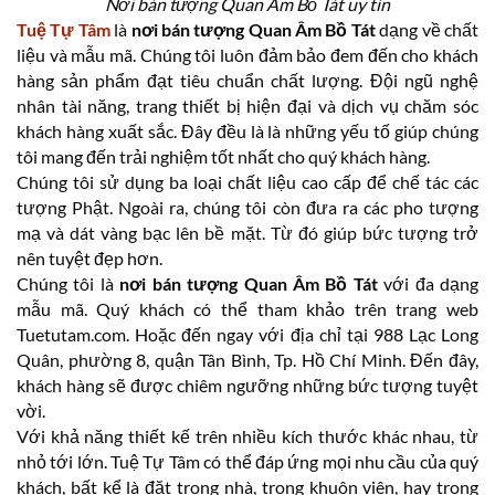
Nơi bán tượng Quan Âm Bồ Tát uy tín
Tuệ Tự Tâm
là
nơi bán tượng Quan Âm Bồ Tát
dạng về chất
liệu và mẫu mã. Chúng tôi luôn đảm bảo đem đến cho khách
hàng sản phẩm đạt tiêu chuẩn chất lượng. Đội ngũ nghệ
nhân tài năng, trang thiết bị hiện đại và dịch vụ chăm sóc
khách hàng xuất sắc. Đây đều là là những yếu tố giúp chúng
tôi mang đến trải nghiệm tốt nhất cho quý khách hàng.
Chúng tôi sử dụng ba loại chất liệu cao cấp để chế tác các
tượng Phật. Ngoài ra, chúng tôi còn đưa ra các pho tượng
mạ và dát vàng bạc lên bề mặt. Từ đó giúp bức tượng trở
nên tuyệt đẹp hơn.
Chúng tôi là
nơi bán tượng Quan Âm Bồ Tát
với đa dạng
mẫu mã. Quý khách có thể tham khảo trên trang web
Tuetutam.com. Hoặc đến ngay với địa chỉ tại 988 Lạc Long
Quân, phường 8, quận Tân Bình, Tp. Hồ Chí Minh. Đến đây,
khách hàng sẽ được chiêm ngưỡng những bức tượng tuyệt
vời.
Với khả năng thiết kế trên nhiều kích thước khác nhau, từ
nhỏ tới lớn. Tuệ Tự Tâm có thể đáp ứng mọi nhu cầu của quý
khách, bất kể là đặt trong nhà, trong khuôn viên, hay trong