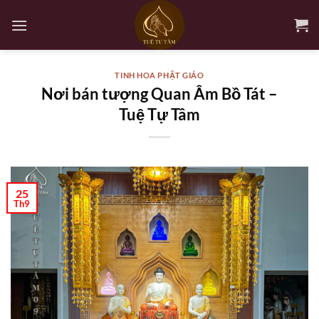
Bỏ
qua
nội
dung
TINH HOA PHẬT GIÁO
Nơi bán tượng Quan Âm Bồ Tát –
Tuệ Tự Tâm
25
Th9