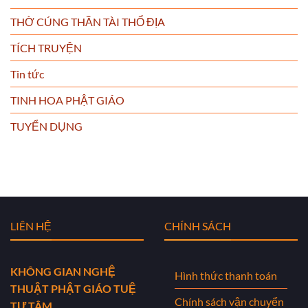
THỜ CÚNG THẦN TÀI THỔ ĐỊA
TÍCH TRUYỆN
Tin tức
TINH HOA PHẬT GIÁO
TUYỂN DỤNG
LIÊN HỆ
CHÍNH SÁCH
KHÔNG GIAN NGHỆ
Hình thức thanh toán
THUẬT PHẬT GIÁO TUỆ
Chính sách vận chuyển
TỰ TÂM