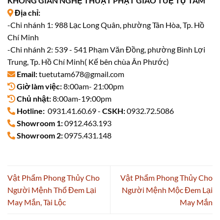
KHÔNG GIAN NGHỆ THUẬT PHẬT GIÁO TUỆ TỰ TÂM
Địa chỉ:
-Chi nhánh 1: 988 Lạc Long Quân, phường Tân Hòa, Tp. Hồ
Chí Minh
-Chi nhánh 2: 539 - 541 Phạm Văn Đồng, phường Bình Lợi
Trung, Tp. Hồ Chí Minh( Kế bên chùa Ân Phước)
Email:
tuetutam678@gmail.com
Giờ làm việc:
8:00am- 21:00pm
Chủ nhật:
8:00am-19:00pm
Hotline:
0931.41.60.69 -
CSKH:
0932.72.5086
Showroom 1:
0912.463.193
Showroom 2:
0975.431.148
Vật Phẩm Phong Thủy Cho
Vật Phẩm Phong Thủy Cho
Người Mệnh Thổ Đem Lại
Người Mệnh Mộc Đem Lại
May Mắn, Tài Lộc
May Mắn