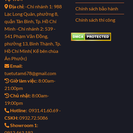
Địa chỉ:
-Chi nhánh 1: 988
Chính sách bảo hành
Lạc Long Quân, phường 8,
Chính sách thi công
quận Tân Bình, Tp. Hồ Chí
Minh
-Chi nhánh 2: 539 -
541 Phạm Văn Đồng,
phường 13, Bình Thạnh, Tp.
Hồ Chí Minh( Kế bên chùa
Ân Phước)
Email:
tuetutam678@gmail.com
Giờ làm việc:
8:00am-
21:00pm
Chủ nhật:
8:00am-
19:00pm
Hotline:
0931.41.60.69 -
CSKH:
0932.72.5086
Showroom 1:
0912.463.193