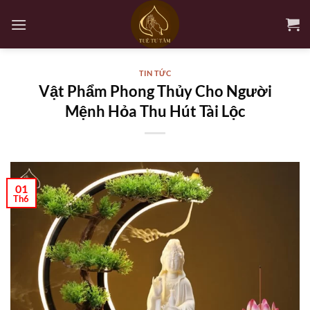
Bỏ
qua
nội
dung
TIN TỨC
Vật Phẩm Phong Thủy Cho Người
Mệnh Hỏa Thu Hút Tài Lộc
01
Th6