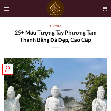
Bỏ
qua
nội
dung
TIN TỨC
25+ Mẫu Tượng Tây Phương Tam
Thánh Bằng Đá Đẹp, Cao Cấp
20
Th5