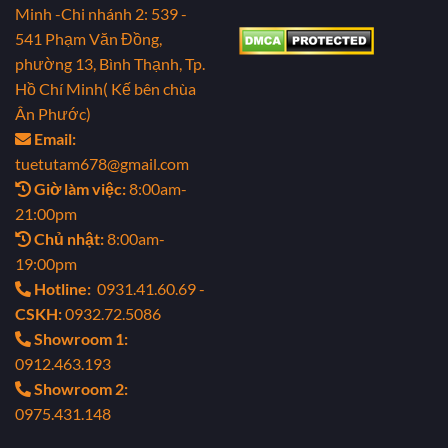
Minh
-Chi nhánh 2: 539 -
541 Phạm Văn Đồng,
phường 13, Bình Thạnh, Tp.
Hồ Chí Minh( Kế bên chùa
Ân Phước)
Email:
tuetutam678@gmail.com
Giờ làm việc:
8:00am-
21:00pm
Chủ nhật:
8:00am-
19:00pm
Hotline:
0931.41.60.69 -
CSKH:
0932.72.5086
Showroom 1:
0912.463.193
Showroom 2:
0975.431.148