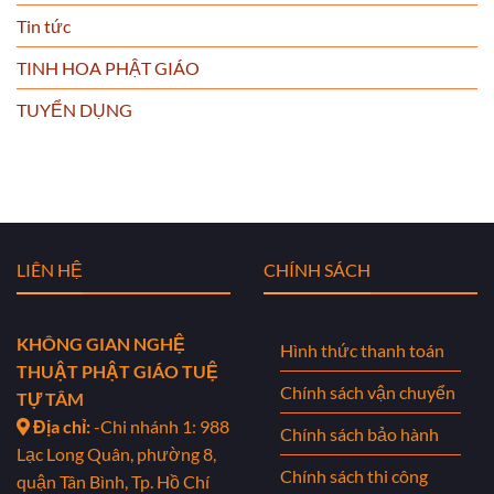
Tin tức
TINH HOA PHẬT GIÁO
TUYỂN DỤNG
LIÊN HỆ
CHÍNH SÁCH
KHÔNG GIAN NGHỆ
Hình thức thanh toán
THUẬT PHẬT GIÁO TUỆ
Chính sách vận chuyển
TỰ TÂM
Địa chỉ:
-Chi nhánh 1: 988
Chính sách bảo hành
Lạc Long Quân, phường 8,
Chính sách thi công
quận Tân Bình, Tp. Hồ Chí