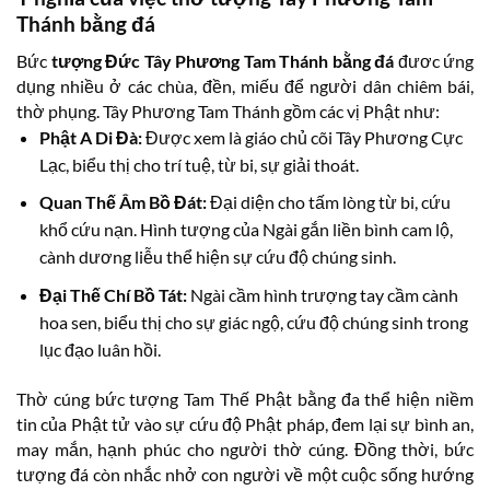
Thánh bằng đá
Bức
tượng Đức Tây Phương Tam Thánh bằng đá
đươc ứng
dụng nhiều ở các chùa, đền, miếu để người dân chiêm bái,
thờ phụng. Tây Phương Tam Thánh gồm các vị Phật như:
Phật A Di Đà:
Được xem là giáo chủ cõi Tây Phương Cực
Lạc, biểu thị cho trí tuệ, từ bi, sự giải thoát.
Quan Thế Âm Bồ Đát:
Đại diện cho tấm lòng từ bi, cứu
khổ cứu nạn. Hình tượng của Ngài gắn liền bình cam lộ,
cành dương liễu thể hiện sự cứu độ chúng sinh.
Đại Thế Chí Bồ Tát:
Ngài cầm hình trượng tay cầm cành
hoa sen, biểu thị cho sự giác ngộ, cứu độ chúng sinh trong
lục đạo luân hồi.
Thờ cúng bức tượng Tam Thế Phật bằng đa thể hiện niềm
tin của Phật tử vào sự cứu độ Phật pháp, đem lại sự bình an,
may mắn, hạnh phúc cho người thờ cúng. Đồng thời, bức
tượng đá còn nhắc nhở con người về một cuộc sống hướng