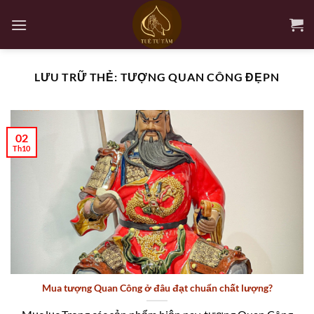
Bỏ
qua
nội
dung
LƯU TRỮ THẺ:
TƯỢNG QUAN CÔNG ĐẸPN
02
Th10
Mua tượng Quan Công ở đâu đạt chuẩn chất lượng?