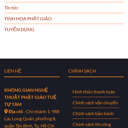
Tin tức
TINH HOA PHẬT GIÁO
TUYỂN DỤNG
LIÊN HỆ
CHÍNH SÁCH
KHÔNG GIAN NGHỆ
Hình thức thanh toán
THUẬT PHẬT GIÁO TUỆ
Chính sách vận chuyển
TỰ TÂM
Địa chỉ:
-Chi nhánh 1: 988
Chính sách bảo hành
Lạc Long Quân, phường 8,
Chính sách thi công
quận Tân Bình, Tp. Hồ Chí