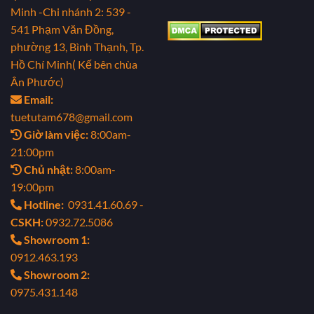
Minh
-Chi nhánh 2: 539 -
541 Phạm Văn Đồng,
phường 13, Bình Thạnh, Tp.
Hồ Chí Minh( Kế bên chùa
Ân Phước)
Email:
tuetutam678@gmail.com
Giờ làm việc:
8:00am-
21:00pm
Chủ nhật:
8:00am-
19:00pm
Hotline:
0931.41.60.69 -
CSKH:
0932.72.5086
Showroom 1:
0912.463.193
Showroom 2:
0975.431.148