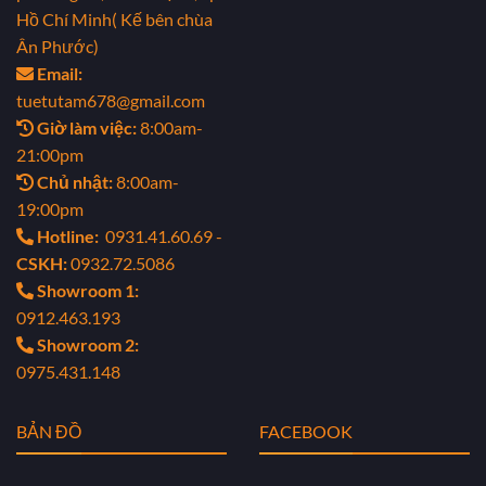
Hồ Chí Minh( Kế bên chùa
Ân Phước)
Email:
tuetutam678@gmail.com
Giờ làm việc:
8:00am-
21:00pm
Chủ nhật:
8:00am-
19:00pm
Hotline:
0931.41.60.69 -
CSKH:
0932.72.5086
Showroom 1:
0912.463.193
Showroom 2:
0975.431.148
BẢN ĐỒ
FACEBOOK