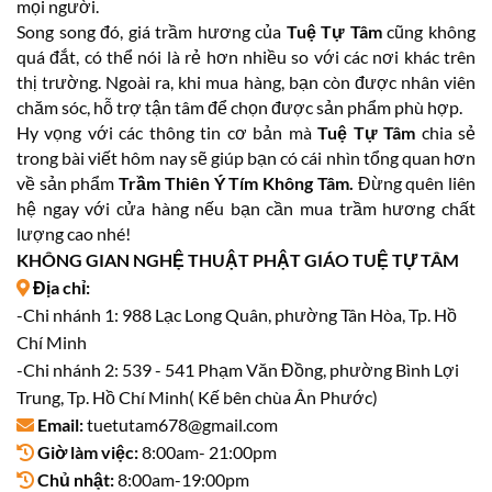
mọi người.
Song song đó, giá trầm hương của
Tuệ Tự Tâm
cũng không
quá đắt, có thể nói là rẻ hơn nhiều so với các nơi khác trên
thị trường. Ngoài ra, khi mua hàng, bạn còn được nhân viên
chăm sóc, hỗ trợ tận tâm để chọn được sản phẩm phù hợp.
Hy vọng với các thông tin cơ bản mà
Tuệ Tự Tâm
chia sẻ
trong bài viết hôm nay sẽ giúp bạn có cái nhìn tổng quan hơn
về sản phẩm
Trầm Thiên Ý Tím Không Tâm.
Đừng quên liên
hệ ngay với cửa hàng nếu bạn cần mua trầm hương chất
lượng cao nhé!
KHÔNG GIAN NGHỆ THUẬT PHẬT GIÁO TUỆ TỰ TÂM
Địa chỉ:
-Chi nhánh 1: 988 Lạc Long Quân, phường Tân Hòa, Tp. Hồ
Chí Minh
-Chi nhánh 2: 539 - 541 Phạm Văn Đồng, phường Bình Lợi
Trung, Tp. Hồ Chí Minh( Kế bên chùa Ân Phước)
Email:
tuetutam678@gmail.com
Giờ làm việc:
8:00am- 21:00pm
Chủ nhật:
8:00am-19:00pm