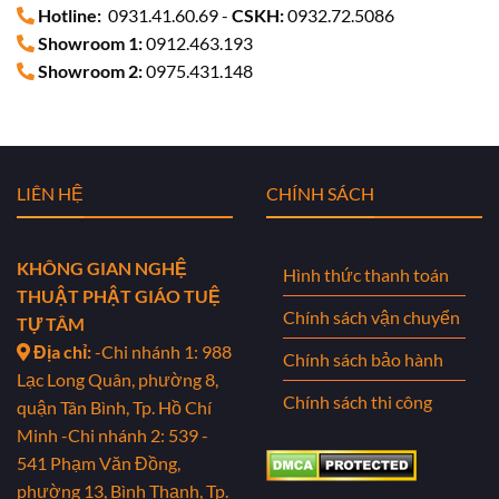
Hotline:
0931.41.60.69 -
CSKH:
0932.72.5086
Showroom 1:
0912.463.193
Showroom 2:
0975.431.148
LIÊN HỆ
CHÍNH SÁCH
KHÔNG GIAN NGHỆ
Hình thức thanh toán
THUẬT PHẬT GIÁO TUỆ
Chính sách vận chuyển
TỰ TÂM
Địa chỉ:
-Chi nhánh 1: 988
Chính sách bảo hành
Lạc Long Quân, phường 8,
Chính sách thi công
quận Tân Bình, Tp. Hồ Chí
Minh
-Chi nhánh 2: 539 -
541 Phạm Văn Đồng,
phường 13, Bình Thạnh, Tp.