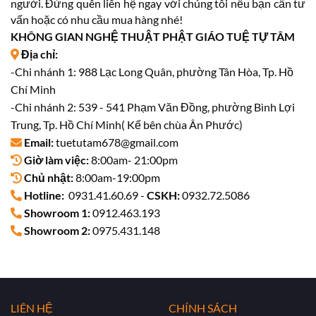
người. Đừng quên liên hệ ngay với chúng tôi nếu bạn cần tư
vấn hoặc có nhu cầu mua hàng nhé!
KHÔNG GIAN NGHỆ THUẬT PHẬT GIÁO TUỆ TỰ TÂM
Địa chỉ:
-Chi nhánh 1: 988 Lạc Long Quân, phường Tân Hòa, Tp. Hồ
Chí Minh
-Chi nhánh 2: 539 - 541 Phạm Văn Đồng, phường Bình Lợi
Trung, Tp. Hồ Chí Minh( Kế bên chùa Ân Phước)
Email:
tuetutam678@gmail.com
Giờ làm việc:
8:00am- 21:00pm
Chủ nhật:
8:00am-19:00pm
Hotline:
0931.41.60.69 -
CSKH:
0932.72.5086
Showroom 1:
0912.463.193
Showroom 2:
0975.431.148
LIÊN HỆ
CHÍNH SÁCH