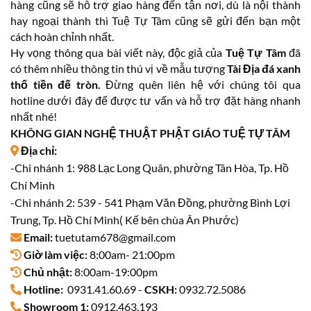
hàng cũng sẽ hỗ trợ giao hàng đến tận nơi, dù là nội thành
hay ngoại thành thì Tuệ Tự Tâm cũng sẽ gửi đến bạn một
cách hoàn chỉnh nhất.
Hy vọng thông qua bài viết này, độc giả của
Tuệ Tự Tâm
đã
có thêm nhiều thông tin thú vị về mẫu tượng
Tài Địa đá xanh
thố tiền đế tròn.
Đừng quên liên hệ với chúng tôi qua
hotline dưới đây để được tư vấn và hỗ trợ đặt hàng nhanh
nhất nhé!
KHÔNG GIAN NGHỆ THUẬT PHẬT GIÁO TUỆ TỰ TÂM
Địa chỉ:
-Chi nhánh 1: 988 Lạc Long Quân, phường Tân Hòa, Tp. Hồ
Chí Minh
-Chi nhánh 2: 539 - 541 Phạm Văn Đồng, phường Bình Lợi
Trung, Tp. Hồ Chí Minh( Kế bên chùa Ân Phước)
Email:
tuetutam678@gmail.com
Giờ làm việc:
8:00am- 21:00pm
Chủ nhật:
8:00am-19:00pm
Hotline:
0931.41.60.69 -
CSKH:
0932.72.5086
Showroom 1:
0912.463.193