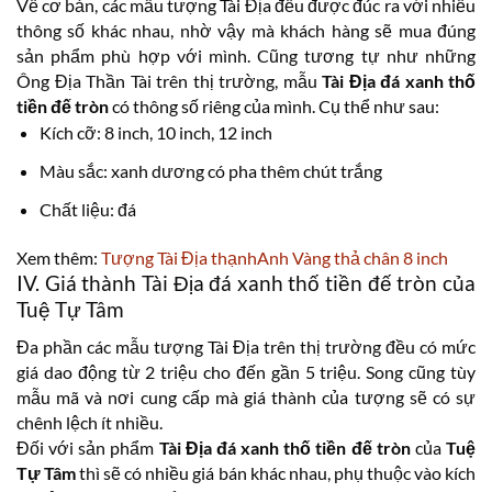
Về cơ bản, các mẫu tượng Tài Địa đều được đúc ra với nhiều
thông số khác nhau, nhờ vậy mà khách hàng sẽ mua đúng
sản phẩm phù hợp với mình. Cũng tương tự như những
Ông Địa Thần Tài trên thị trường, mẫu
Tài Địa đá xanh thố
tiền đế tròn
có thông số riêng của mình. Cụ thể như sau:
Kích cỡ: 8 inch, 10 inch, 12 inch
Màu sắc: xanh dương có pha thêm chút trắng
Chất liệu: đá
Xem thêm:
Tượng Tài Địa thạnhAnh Vàng thả chân 8 inch
IV. Giá thành Tài Địa đá xanh thố tiền đế tròn của
Tuệ Tự Tâm
Đa phần các mẫu tượng Tài Địa trên thị trường đều có mức
giá dao động từ 2 triệu cho đến gần 5 triệu. Song cũng tùy
mẫu mã và nơi cung cấp mà giá thành của tượng sẽ có sự
chênh lệch ít nhiều.
Đối với sản phẩm
Tài Địa đá xanh thố tiền đế tròn
của
Tuệ
Tự Tâm
thì sẽ có nhiều giá bán khác nhau, phụ thuộc vào kích