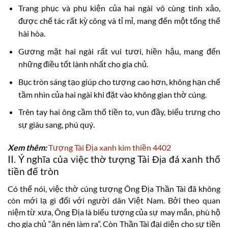
Trang phục và phụ kiện của hai ngài vô cùng tinh xảo,
được chế tác rất kỳ công và tỉ mỉ, mang đến một tổng thể
hài hòa.
Gương mặt hai ngài rất vui tươi, hiền hậu, mang đến
những điều tốt lành nhất cho gia chủ.
Bục tròn sáng tạo giúp cho tượng cao hơn, không hạn chế
tầm nhìn của hai ngài khi đặt vào không gian thờ cúng.
Trên tay hai ông cầm thố tiền to, vun đầy, biểu trưng cho
sự giàu sang, phú quý.
Xem thêm:
Tượng Tài Địa xanh kim thiền 4402
II. Ý nghĩa của việc thờ tượng Tài Địa đá xanh thố
tiền đế tròn
Có thể nói, việc thờ cúng tượng Ông Địa Thần Tài đã không
còn mới lạ gì đối với người dân Việt Nam. Bởi theo quan
niệm từ xưa, Ông Địa là biểu tượng của sự may mắn, phù hộ
cho gia chủ “ăn nên làm ra”. Còn Thần Tài đại diện cho sự tiền