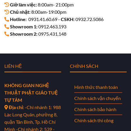
Giờ làm việc:
8:00am- 21:00pm
Chủ nhật:
8:00am-19:00pm
Hotline:
0931.41.60.69 -
CSKH:
0932.72.5086
Showroom 1:
0912.463.193
Showroom 2:
0975.431.148
LIÊN HỆ
CHÍNH SÁCH
KHÔNG GIAN NGHỆ
Hình thức thanh toán
THUẬT PHẬT GIÁO TUỆ
Chính sách vận chuyển
TỰ TÂM
Địa chỉ:
-Chi nhánh 1: 988
Chính sách bảo hành
Lạc Long Quân, phường 8,
Chính sách thi công
quận Tân Bình, Tp. Hồ Chí
Minh
-Chi nhánh 2: 539 -