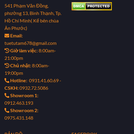
541 Phạm Văn Đồng,
phường 13, Bình Thạnh, Tp.
Hồ Chí Minh( Kế bên chùa
Ân Phước)
Email:
tuetutam678@gmail.com
Giờ làm việc:
8:00am-
21:00pm
Chủ nhật:
8:00am-
19:00pm
Hotline:
0931.41.60.69 -
CSKH:
0932.72.5086
Showroom 1:
0912.463.193
Showroom 2:
0975.431.148