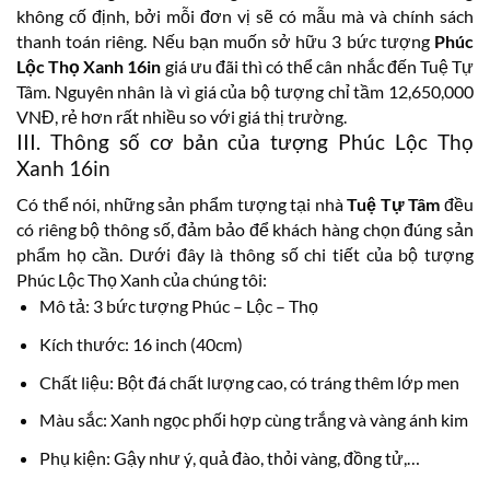
không cố định, bởi mỗi đơn vị sẽ có mẫu mà và chính sách
thanh toán riêng. Nếu bạn muốn sở hữu 3 bức tượng
Phúc
Lộc Thọ Xanh 16in
giá ưu đãi thì có thể cân nhắc đến Tuệ Tự
Tâm. Nguyên nhân là vì giá của bộ tượng chỉ tầm
12,650,000
VNĐ, rẻ hơn rất nhiều so với giá thị trường.
III. Thông số cơ bản của tượng Phúc Lộc Thọ
Xanh 16in
Có thể nói, những sản phẩm tượng tại nhà
Tuệ Tự Tâm
đều
có riêng bộ thông số, đảm bảo để khách hàng chọn đúng sản
phẩm họ cần. Dưới đây là thông số chi tiết của bộ tượng
Phúc Lộc Thọ Xanh của chúng tôi:
Mô tả: 3 bức tượng Phúc – Lộc – Thọ
Kích thước: 16 inch (40cm)
Chất liệu: Bột đá chất lượng cao, có tráng thêm lớp men
Màu sắc: Xanh ngọc phối hợp cùng trắng và vàng ánh kim
Phụ kiện: Gậy như ý, quả đào, thỏi vàng, đồng tử,…