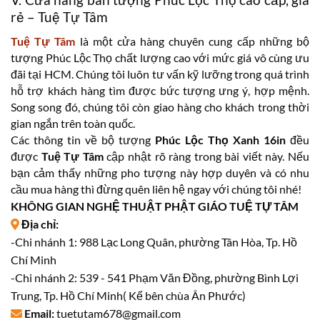
rẻ – Tuệ Tự Tâm
Tuệ Tự Tâm
là một cửa hàng chuyên cung cấp những bộ
tượng Phúc Lộc Thọ chất lượng cao với mức giá vô cùng ưu
đãi tại HCM. Chúng tôi luôn tư vấn kỹ lưỡng trong quá trình
hỗ trợ khách hàng tìm được bức tượng ưng ý, hợp mệnh.
Song song đó, chúng tôi còn giao hàng cho khách trong thời
gian ngắn trên toàn quốc.
Các thông tin về bộ tượng
Phúc Lộc Thọ Xanh 16in
đều
được
Tuệ Tự Tâm
cập nhật rõ ràng trong bài viết này. Nếu
bạn cảm thấy những pho tượng này hợp duyên và có nhu
cầu mua hàng thì đừng quên liên hệ ngay với chúng tôi nhé!
KHÔNG GIAN NGHỆ THUẬT PHẬT GIÁO TUỆ TỰ TÂM
Địa chỉ:
-Chi nhánh 1: 988 Lạc Long Quân, phường Tân Hòa, Tp. Hồ
Chí Minh
-Chi nhánh 2: 539 - 541 Phạm Văn Đồng, phường Bình Lợi
Trung, Tp. Hồ Chí Minh( Kế bên chùa Ân Phước)
Email:
tuetutam678@gmail.com