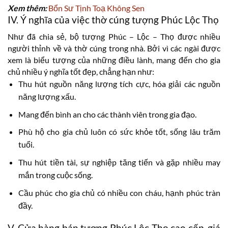
Xem thêm:
Bổn Sư Tịnh Toạ Không Sen
IV. Ý nghĩa của việc thờ cúng tượng Phúc Lộc Thọ
Như đã chia sẻ, bộ tượng Phúc – Lộc – Thọ được nhiều
người thỉnh về và thờ cúng trong nhà. Bởi vì các ngài được
xem là biểu tượng của những điều lành, mang đến cho gia
chủ nhiều ý nghĩa tốt đẹp, chẳng hạn như:
Thu hút nguồn năng lượng tích cực, hóa giải các nguồn
năng lượng xấu.
Mang đến bình an cho các thành viên trong gia đạo.
Phù hộ cho gia chủ luôn có sức khỏe tốt, sống lâu trăm
tuổi.
Thu hút tiền tài, sự nghiệp tăng tiến và gặp nhiều may
mắn trong cuộc sống.
Cầu phúc cho gia chủ có nhiều con cháu, hạnh phúc tràn
đầy.
V. Cửa hàng bán tượng Phúc Lộc Thọ cao cấp, giá