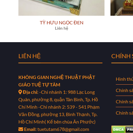
TỲ HƯU NGỌC ĐEN
Liên hệ
LIÊN HỆ
CHÍNH
KHÔNG GIAN NGHỆ THUẬT PHẬT
Hình th
GIÁO TUỆ TỰ TÂM
Chính s
Địa chỉ:
-Chi nhánh 1: 988 Lạc Long
Quân, phường 8, quận Tân Bình, Tp. Hồ
Chính s
Chí Minh
-Chi nhánh 2: 539 - 541 Phạm
Chính sá
Văn Đồng, phường 13, Bình Thạnh, Tp.
Hồ Chí Minh( Kế bên chùa Ân Phước)
Email:
tuetutam678@gmail.com