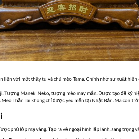
ắn liền với một thầy tu và chú mèo Tama. Chính nhờ sự xuất hiệ
kuji. Tượng Maneki Neko, tượng mèo may mắn. Được tạo để kỷ n
u. Mèo Thần Tài không chỉ được yêu mến tại Nhật Bản. Mà còn t
i
ợc phủ lớp mạ vàng. Tạo ra vẻ ngoại hình lấp lánh, sang trọng v