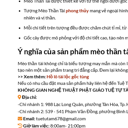
Mèo Thần Tài được thiết kế với tư thế ngồi dưới gốc 
Tượng Mèo Thần Tài
phong thủy
mang vẻ ngoại hình 
nhiên và vị thần.
Mỗi chi tiết trên tượng đều được chăm chút tỉ mỉ, t
Gốc cây được mô phỏng với độ chi tiết cao, tạo nên m
Ý nghĩa của sản phẩm mèo thần t
Mèo thần tài không chỉ là biểu tượng may mắn mà còn l
tạo nên một sản phẩm trang trí đẳng cấp. Đem lại không 
>> Xem thêm:
Hồ lô tài lộc gốc tùng
Nếu có nhu cầu đặt mua sản phẩm hãy liên hệ đến Tuệ 
KHÔNG GIAN NGHỆ THUẬT PHẬT GIÁO TUỆ TỰ T
Địa chỉ:
-Chi nhánh 1: 988 Lạc Long Quân, phường Tân Hòa, Tp.
-Chi nhánh 2: 539 - 541 Phạm Văn Đồng, phường Bình L
Email:
tuetutam678@gmail.com
Giờ làm việc:
8:00am- 21:00pm