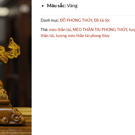
Màu sắc:
Vàng
Danh mục:
ĐỒ PHONG THỦY
,
Đồ tài lộc
Thẻ:
mèo thần tài
,
MÈO THẦN TÀI PHONG THỦY
,
tư
thần tài
,
tượng mèo thần tài phong thủy