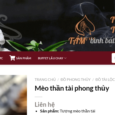
Tì
ỨC
SẢN PHẨM
BUFFET LẨU CHAY
ki
TRANG CHỦ
/
ĐỒ PHONG THỦY
/
ĐỒ TÀI LỘ
Mèo thần tài phong thủy
Liên hệ
Sản phẩm:
Tượng mèo thần tài