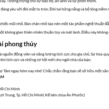
cây. Tượng trưng cho sự bảo hộ, an lành và sự phồn thịnh.
đáng yêu với đôi mắt to tròn. Đôi tai hứng nắng và bộ lông mềm m
ừ chiếc mũi nhỏ. Bàn chân nhỏ tạo nên một tác phẩm nghệ thuật đẳ
ột không gian thiên nhiên thuần túy và mát lành. Điều này không 
ài phong thủy
à nguồn động viên và năng lượng tích cực cho gia chủ. Sự hòa qu
khí tích cực và những cơ hội mới cho ngôi nhà của bạn.
Tự Tâm ngay hôm nay nhé! Chắc chắn rằng bạn sẽ sở hữu một sản
ÂM
 Hồ Chí Minh
ợi Trung, Tp. Hồ Chí Minh( Kế bên chùa Ân Phước)