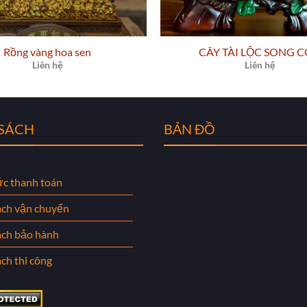
Rồng vàng hoa sen
CÂY TÀI LỘC SONG 
Liên hệ
Liên hệ
 SÁCH
BẢN ĐỒ
ức thanh toán
ách vận chuyển
ách bảo hành
ch thi công