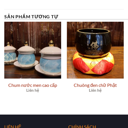
SẢN PHẨM TƯƠNG TỰ
Chum nước men cao cấp
Chuông đen chữ Phật
Liên hệ
Liên hệ
LIÊN HỆ
CHÍNH SÁCH