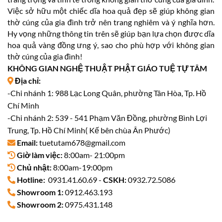
Việc sở hữu một chiếc dĩa hoa quả đẹp sẽ giúp không gian
thờ cúng của gia đình trở nên trang nghiêm và ý nghĩa hơn.
Hy vọng những thông tin trên sẽ giúp bạn lựa chọn được dĩa
hoa quả vàng đồng ưng ý, sao cho phù hợp với không gian
thờ cúng của gia đình!
KHÔNG GIAN NGHỆ THUẬT PHẬT GIÁO TUỆ TỰ TÂM
Địa chỉ:
-Chi nhánh 1: 988 Lạc Long Quân, phường Tân Hòa, Tp. Hồ
Chí Minh
-Chi nhánh 2: 539 - 541 Phạm Văn Đồng, phường Bình Lợi
Trung, Tp. Hồ Chí Minh( Kế bên chùa Ân Phước)
Email:
tuetutam678@gmail.com
Giờ làm việc:
8:00am- 21:00pm
Chủ nhật:
8:00am-19:00pm
Hotline:
0931.41.60.69 -
CSKH:
0932.72.5086
Showroom 1:
0912.463.193
Showroom 2:
0975.431.148