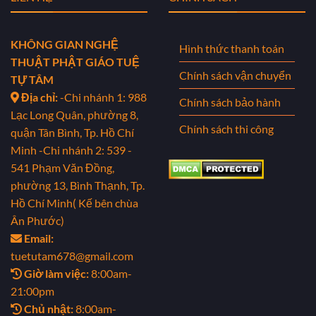
KHÔNG GIAN NGHỆ
Hình thức thanh toán
THUẬT PHẬT GIÁO TUỆ
Chính sách vận chuyển
TỰ TÂM
Địa chỉ:
-Chi nhánh 1: 988
Chính sách bảo hành
Lạc Long Quân, phường 8,
Chính sách thi công
quận Tân Bình, Tp. Hồ Chí
Minh
-Chi nhánh 2: 539 -
541 Phạm Văn Đồng,
phường 13, Bình Thạnh, Tp.
Hồ Chí Minh( Kế bên chùa
Ân Phước)
Email:
tuetutam678@gmail.com
Giờ làm việc:
8:00am-
21:00pm
Chủ nhật:
8:00am-