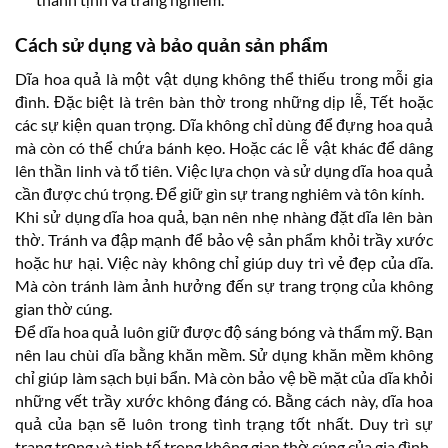
Cách sử dụng và bảo quản sản phẩm
Dĩa hoa quả là một vật dụng không thể thiếu trong mỗi gia
đình. Đặc biệt là trên bàn thờ trong những dịp lễ, Tết hoặc
các sự kiện quan trọng. Dĩa không chỉ dùng để đựng hoa quả
mà còn có thể chứa bánh kẹo. Hoặc các lễ vật khác để dâng
lên thần linh và tổ tiên. Việc lựa chọn và sử dụng dĩa hoa quả
cần được chú trọng. Để giữ gìn sự trang nghiêm và tôn kính.
Khi sử dụng dĩa hoa quả, bạn nên nhẹ nhàng đặt dĩa lên bàn
thờ. Tránh va đập mạnh để bảo vệ sản phẩm khỏi trầy xước
hoặc hư hại. Việc này không chỉ giúp duy trì vẻ đẹp của dĩa.
Mà còn tránh làm ảnh hưởng đến sự trang trọng của không
gian thờ cúng.
Để dĩa hoa quả luôn giữ được độ sáng bóng và thẩm mỹ. Bạn
nên lau chùi dĩa bằng khăn mềm. Sử dụng khăn mềm không
chỉ giúp làm sạch bụi bẩn. Mà còn bảo vệ bề mặt của dĩa khỏi
những vết trầy xước không đáng có. Bằng cách này, dĩa hoa
quả của bạn sẽ luôn trong tình trạng tốt nhất. Duy trì sự
trang trọng và tinh tế trong không gian thờ cúng của gia đình.