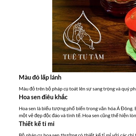
Màu đỏ lấp lánh
Màu đỏ trên bộ pháp cụ toát lên sự sang trọng và quý phái
Hoa sen điêu khắc
Hoa sen là biểu tượng phổ biến trong văn hóa Á Đông. Bô
một vẻ đẹp độc đáo và tinh tế. Hoa sen cũng thể hiện lòn
Thiết kế tỉ mỉ
Bộ pháp cụ hoa sen thường có thiết kế tỉ mỉ với các chi