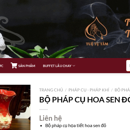
Tì
ỨC
SẢN PHẨM
BUFFET LẨU CHAY
ki
TRANG CHỦ
/
PHÁP CỤ - PHÁP KHÍ
/
BỘ PHÁ
BỘ PHÁP CỤ HOA SEN Đ
Liên hệ
Bộ pháp cụ họa tiết hoa sen đỏ