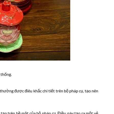
 thống.
 thường được điêu khắc chi tiết trên bộ pháp cụ, tạo nên
c tạp trên bề mặt của bộ pháp cụ. Điều này tạo ra một vẻ