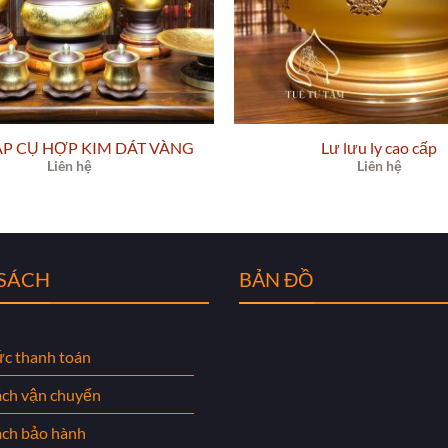
P CỤ HỢP KIM DÁT VÀNG
Lư lưu ly cao cấp
Liên hệ
Liên hệ
 SÁCH
BẢN ĐỒ
ức thanh toán
ách vận chuyển
ách bảo hành