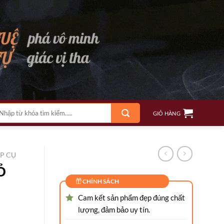
m
GIỎ HÀNG
ếm:
P CỤ
Ỏ
CHÍNH SÁCH
Cam kết sản phẩm đẹp đúng chất
lượng, đảm bảo uy tín.