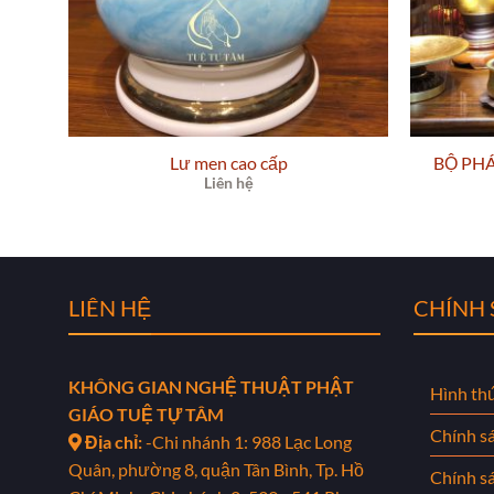
Lư men cao cấp
BỘ PHÁ
Liên hệ
LIÊN HỆ
CHÍNH
KHÔNG GIAN NGHỆ THUẬT PHẬT
Hình th
GIÁO TUỆ TỰ TÂM
Chính s
Địa chỉ:
-Chi nhánh 1: 988 Lạc Long
Quân, phường 8, quận Tân Bình, Tp. Hồ
Chính s