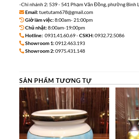
-Chi nhánh 2: 539 - 541 Phạm Văn Đồng, phường Bình L
Email:
tuetutam678@gmail.com
Giờ làm việc:
8:00am- 21:00pm
Chủ nhật:
8:00am-19:00pm
Hotline:
0931.41.60.69 -
CSKH:
0932.72.5086
Showroom 1:
0912.463.193
Showroom 2:
0975.431.148
SẢN PHẨM TƯƠNG TỰ