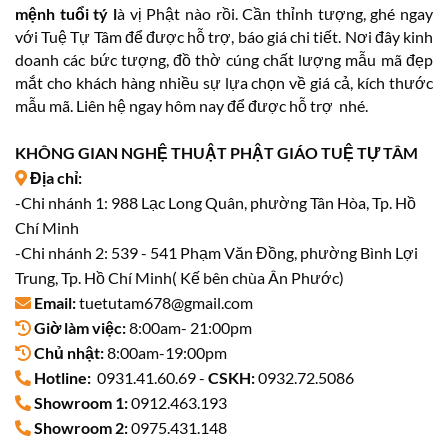
mệnh tuổi tý l
à vị Phật nào rồi. Cần thỉnh tượng, ghé ngay
với Tuệ Tự Tâm để được hỗ trợ, báo giá chi tiết. Nơi đây kinh
doanh các bức tượng, đồ thờ cúng chất lượng mẫu mã đẹp
mắt cho khách hàng nhiều sự lựa chọn về giá cả, kích thước
mẫu mã. Liên hệ ngay hôm nay để được hỗ trợ nhé.
KHÔNG GIAN NGHỆ THUẬT PHẬT GIÁO TUỆ TỰ TÂM
Địa chỉ:
-Chi nhánh 1: 988 Lạc Long Quân, phường Tân Hòa, Tp. Hồ
Chí Minh
-Chi nhánh 2: 539 - 541 Phạm Văn Đồng, phường Bình Lợi
Trung, Tp. Hồ Chí Minh( Kế bên chùa Ân Phước)
Email:
tuetutam678@gmail.com
Giờ làm việc:
8:00am- 21:00pm
Chủ nhật:
8:00am-19:00pm
Hotline:
0931.41.60.69 -
CSKH:
0932.72.5086
Showroom 1:
0912.463.193
Showroom 2:
0975.431.148