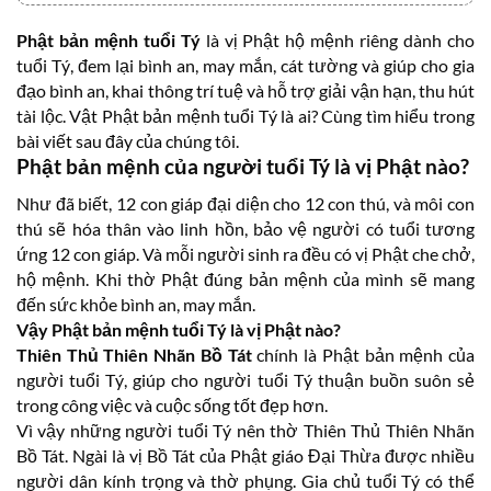
Phật bản mệnh tuổi Tý
là vị Phật hộ mệnh riêng dành cho
tuổi Tý, đem lại bình an, may mắn, cát tường và giúp cho gia
đạo bình an, khai thông trí tuệ và hỗ trợ giải vận hạn, thu hút
tài lộc. Vật Phật bản mệnh tuổi Tý là ai? Cùng tìm hiểu trong
bài viết sau đây của chúng tôi.
Phật bản mệnh của người tuổi Tý là vị Phật nào?
Như đã biết, 12 con giáp đại diện cho 12 con thú, và môi con
thú sẽ hóa thân vào linh hồn, bảo vệ người có tuổi tương
ứng 12 con giáp. Và mỗi người sinh ra đều có vị Phật che chở,
hộ mệnh. Khi thờ Phật đúng bản mệnh của mình sẽ mang
đến sức khỏe bình an, may mắn.
Vậy Phật bản mệnh tuổi Tý là vị Phật nào?
Thiên Thủ Thiên Nhãn Bồ Tát
chính là Phật bản mệnh của
người tuổi Tý, giúp cho người tuổi Tý thuận buồn suôn sẻ
trong công việc và cuộc sống tốt đẹp hơn.
Vì vậy những người tuổi Tý nên thờ Thiên Thủ Thiên Nhãn
Bồ Tát. Ngài là vị Bồ Tát của Phật giáo Đại Thừa được nhiều
người dân kính trọng và thờ phụng. Gia chủ tuổi Tý có thể