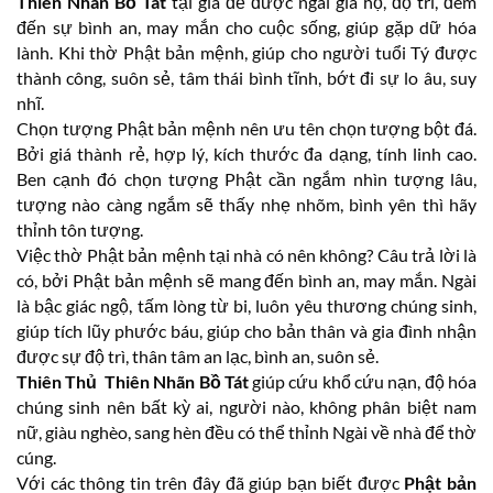
Thiên Nhãn Bồ Tát
tại gia để được ngài gia hộ, độ trì, đem
đến sự bình an, may mắn cho cuộc sống, giúp gặp dữ hóa
lành. Khi thờ Phật bản mệnh, giúp cho người tuổi Tý được
thành công, suôn sẻ, tâm thái bình tĩnh, bớt đi sự lo âu, suy
nhĩ.
Chọn tượng Phật bản mệnh nên ưu tên chọn tượng bột đá.
Bởi giá thành rẻ, hợp lý, kích thước đa dạng, tính linh cao.
Ben cạnh đó chọn tượng Phật cần ngắm nhìn tượng lâu,
tượng nào càng ngắm sẽ thấy nhẹ nhõm, bình yên thì hãy
thỉnh tôn tượng.
Việc thờ Phật bản mệnh tại nhà có nên không? Câu trả lời là
có, bởi Phật bản mệnh sẽ mang đến bình an, may mắn. Ngài
là bậc giác ngộ, tấm lòng từ bi, luôn yêu thương chúng sinh,
giúp tích lũy phước báu, giúp cho bản thân và gia đình nhận
được sự độ trì, thân tâm an lạc, bình an, suôn sẻ.
Thiên Thủ Thiên Nhãn Bồ Tát
giúp cứu khổ cứu nạn, độ hóa
chúng sinh nên bất kỳ ai, người nào, không phân biệt nam
nữ, giàu nghèo, sang hèn đều có thể thỉnh Ngài về nhà để thờ
cúng.
Với các thông tin trên đây đã giúp bạn biết được
Phật bản