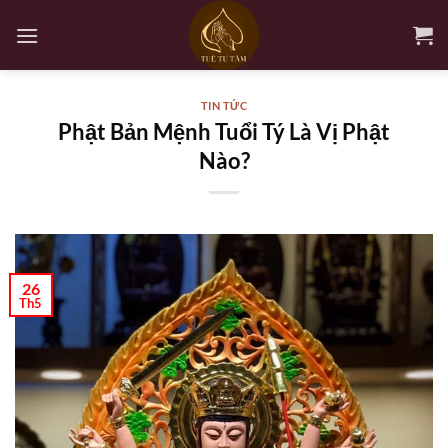
Bỏ
qua
nội
dung
TIN TỨC
Phật Bản Mệnh Tuổi Tý Là Vị Phật
Nào?
26
Th5