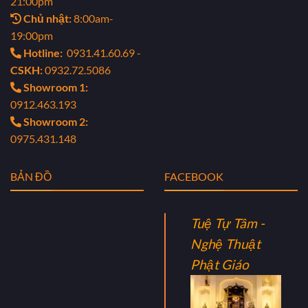
21:00pm
Chủ nhật:
8:00am-
19:00pm
Hotline:
0931.41.60.69 -
CSKH:
0932.72.5086
Showroom 1:
0912.463.193
Showroom 2:
0975.431.148
BẢN ĐỒ
FACEBOOK
Tuệ Tự Tâm -
Nghệ Thuật
Phật Giáo