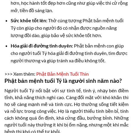
hơn, học hành tốt đẹp hơn cũng như giúp việc thi cử rộng
mở, tiền đồ sáng lạn.
Sức khỏe tốt lên:
Thờ cúng tượng Phật bản mệnh tuổi
Tý còn giúp cho người đó có nhận được nguồn năng
lượng đồi dào, giúp bảo vệ sức khỏe tốt hơn.
Hóa giải đi đường tình duyên:
Phật bản mệnh con giúp
cho người tuổi Tý hóa giải đi đường tình duyên, tìm được
người thương và giúp tránh xa điều không tốt.
>>> Xem thêm:
Phật Bản Mệnh Tuổi Thìn
Phật bản mệnh tuổi Tý là người sinh năm nào?
Người tuổi Tý nổi bật với sự tinh tế, tinh ý, nhạy bén điềm
tĩnh, khả năng thích nghi cao. Càng đối mặt với khó khăn thì
họ sẽ càng mạnh mẽ và tính cực. Họ thường sống tiết kiệm
và nỗ lực trong công việc. Họ là người thiếu tính bền bỉ, tính
cách không quá ổn định, khá cứng đầu, bướng bỉnh. Những
người tuổi này thường ít khi bị ốm nặng, nhưng một khi mắc
bệnh thì khó có thể tự khỏi.