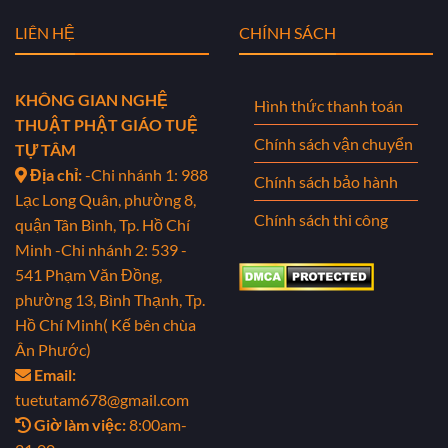
LIÊN HỆ
CHÍNH SÁCH
KHÔNG GIAN NGHỆ
Hình thức thanh toán
THUẬT PHẬT GIÁO TUỆ
Chính sách vận chuyển
TỰ TÂM
Địa chỉ:
-Chi nhánh 1: 988
Chính sách bảo hành
Lạc Long Quân, phường 8,
Chính sách thi công
quận Tân Bình, Tp. Hồ Chí
Minh
-Chi nhánh 2: 539 -
541 Phạm Văn Đồng,
phường 13, Bình Thạnh, Tp.
Hồ Chí Minh( Kế bên chùa
Ân Phước)
Email:
tuetutam678@gmail.com
Giờ làm việc:
8:00am-