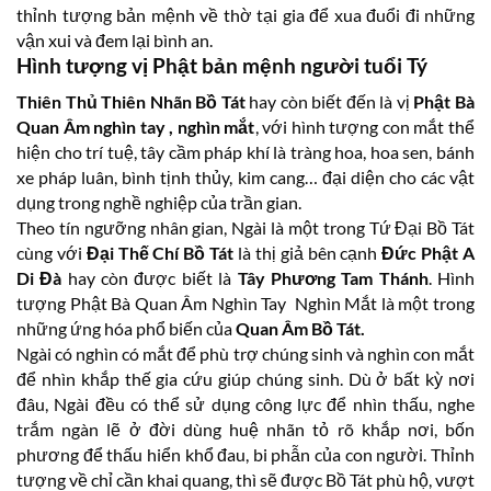
thỉnh tượng bản mệnh về thờ tại gia để xua đuổi đi những
vận xui và đem lại bình an.
Hình tượng vị Phật bản mệnh người tuổi Tý
Thiên Thủ Thiên Nhãn Bồ Tát
hay còn biết đến là vị
Phật Bà
Quan Âm nghìn tay , nghìn mắt
, với hình tượng con mắt thể
hiện cho trí tuệ, tây cầm pháp khí là tràng hoa, hoa sen, bánh
xe pháp luân, bình tịnh thủy, kim cang… đại diện cho các vật
dụng trong nghề nghiệp của trần gian.
Theo tín ngưỡng nhân gian, Ngài là một trong Tứ Đại Bồ Tát
cùng với
Đại Thế Chí Bồ Tát
là thị giả bên cạnh
Đức Phật A
Di Đà
hay còn được biết là
Tây Phương Tam Thánh
. Hình
tượng Phật Bà Quan Âm Nghìn Tay Nghìn Mắt là một trong
những ứng hóa phổ biến của
Quan Âm Bồ Tát.
Ngài có nghìn có mắt để phù trợ chúng sinh và nghìn con mắt
để nhìn khắp thế gia cứu giúp chúng sinh. Dù ở bất kỳ nơi
đâu, Ngài đều có thể sử dụng công lực để nhìn thấu, nghe
trắm ngàn lẽ ở đời dùng huệ nhãn tỏ rõ khắp nơi, bốn
phương để thấu hiển khổ đau, bi phẫn của con người. Thỉnh
tượng về chỉ cần khai quang, thì sẽ được Bồ Tát phù hộ, vượt