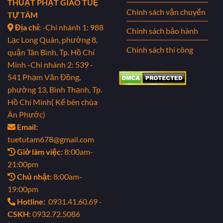
THUẬT PHẬT GIÁO TUỆ
Chính sách vận chuyển
TỰ TÂM
Địa chỉ:
-Chi nhánh 1: 988
Chính sách bảo hành
Lạc Long Quân, phường 8,
Chính sách thi công
quận Tân Bình, Tp. Hồ Chí
Minh
-Chi nhánh 2: 539 -
541 Phạm Văn Đồng,
phường 13, Bình Thạnh, Tp.
Hồ Chí Minh( Kế bên chùa
Ân Phước)
Email:
tuetutam678@gmail.com
Giờ làm việc:
8:00am-
21:00pm
Chủ nhật:
8:00am-
19:00pm
Hotline:
0931.41.60.69 -
CSKH:
0932.72.5086