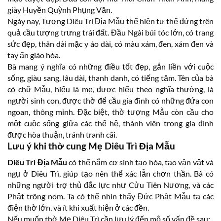
giày Huyền Quỳnh Phụng Văn.
Ngày nay, Tượng Diêu Trì Địa Mẫu thể hiện tư thế đứng trên
quả cầu tượng trưng trái đất. Đầu Ngài búi tóc lớn, có trang
sức đẹp, thân dài mặc y áo dài, có màu xám, đen, xám đen và
tay ấn giáo hóa.
Bà mang ý nghĩa có những điều tốt đẹp, gắn liền với cuộc
sống, giàu sang, lâu dài, thanh danh, có tiếng tăm. Tên của bà
có chữ Mẫu, hiểu là mẹ, được hiểu theo nghĩa thường, là
người sinh con, được thờ để cầu gia đình có những đứa con
ngoan, thông minh. Đặc biệt, thờ tượng Mẫu còn cầu cho
một cuộc sống giữa các thế hệ, thành viên trong gia đình
được hòa thuận, tránh tranh cãi.
Lưu ý khi thờ cung Mẹ Diêu Trì Địa Mẫu
Diêu Trì Địa Mẫu
có thể nắm cơ sinh tạo hóa, tạo vận vật và
ngụ ở Diêu Trì, giúp tạo nên thể xác lẫn chơn thần. Bà có
những người trợ thủ đắc lực như Cửu Tiên Nương, và các
Phật trông nom. Ta có thể nhìn thấy Đức Phật Mẫu tạ các
điện thờ lớn, và ít khi xuất hiện ở các đền.
Nếu muốn thờ Mẹ Diêu Trì cần lưu lý đến mộ số vấn đề sau;