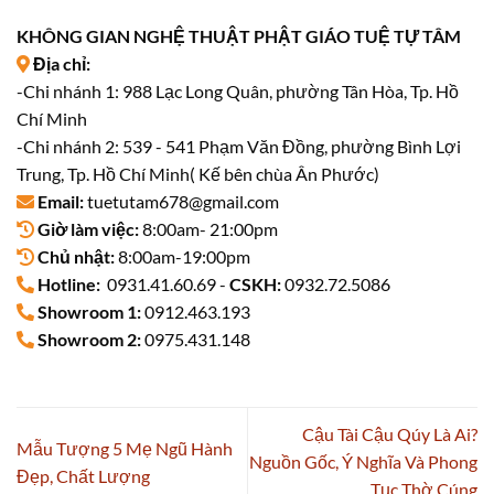
KHÔNG GIAN NGHỆ THUẬT PHẬT GIÁO TUỆ TỰ TÂM
Địa chỉ:
-Chi nhánh 1: 988 Lạc Long Quân, phường Tân Hòa, Tp. Hồ
Chí Minh
-Chi nhánh 2: 539 - 541 Phạm Văn Đồng, phường Bình Lợi
Trung, Tp. Hồ Chí Minh( Kế bên chùa Ân Phước)
Email:
tuetutam678@gmail.com
Giờ làm việc:
8:00am- 21:00pm
Chủ nhật:
8:00am-19:00pm
Hotline:
0931.41.60.69 -
CSKH:
0932.72.5086
Showroom 1:
0912.463.193
Showroom 2:
0975.431.148
Cậu Tài Cậu Qúy Là Ai?
Mẫu Tượng 5 Mẹ Ngũ Hành
Nguồn Gốc, Ý Nghĩa Và Phong
Đẹp, Chất Lượng
Tục Thờ Cúng