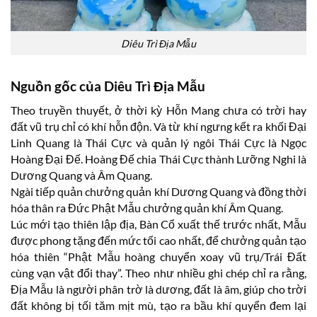
Diêu Trì Địa Mẫu
Nguồn gốc của Diêu Trì Địa Mẫu
Theo truyền thuyết, ở thời kỳ Hỗn Mang chưa có trời hay
đất vũ trụ chỉ có khí hỗn độn. Và từ khí ngưng kết ra khối Đại
Linh Quang là Thái Cực và quản lý ngôi Thái Cực là Ngọc
Hoàng Đại Đế. Hoàng Đế chia Thái Cực thành Lưỡng Nghi là
Dương Quang và Âm Quang.
Ngài tiếp quản chưởng quản khí Dương Quang và đồng thời
hóa thân ra Đức Phật Mẫu chưởng quản khí Âm Quang.
Lúc mới tạo thiên lập địa, Bàn Cổ xuất thế trước nhất, Mẫu
được phong tặng đến mức tối cao nhất, để chưởng quản tạo
hóa thiên “Phật Mẫu hoàng chuyển xoay vũ trụ/Trái Đất
cùng vạn vật đổi thay”. Theo như nhiều ghi chép chỉ ra rằng,
Địa Mẫu là người phân trờ là dương, đất là âm, giúp cho trời
đất không bị tối tăm mịt mù, tạo ra bầu khí quyển đem lại