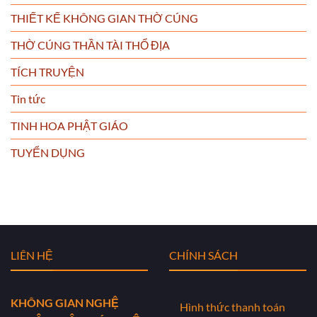
THIẾT KẾ KHÔNG GIAN THỜ CÚNG
THỜ CÚNG THẦN TÀI THỔ ĐỊA
TÍCH TRUYỆN
Tin tức
TINH HOA PHẬT GIÁO
TUYỂN DỤNG
LIÊN HỆ
CHÍNH SÁCH
KHÔNG GIAN NGHỆ
Hình thức thanh toán