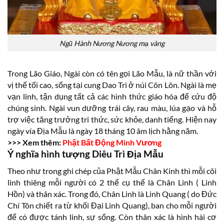
Ngũ Hành Nương Nương mạ vàng
Trong Lão Giáo, Ngài còn có tên gọi Lão Mẫu, là nữ thần với
vị thế tối cao, sống tại cung Dao Trì ở núi Côn Lôn. Ngài là mẹ
vạn linh, tận dụng tất cả các hình thức giáo hóa để cứu độ
chúng sinh. Ngài vun dưỡng trái cây, rau màu, lúa gạo và hỗ
trợ việc tăng trưởng tri thức, sức khỏe, danh tiếng. Hiện nay
ngày vía Địa Mẫu là ngày 18 tháng 10 âm lịch hằng năm.
>>> Xem thêm:
Phật Bất Động Minh Vương
Ý nghĩa hình tượng Diêu Trì Địa Mẫu
Theo như trong ghi chép của Phật Mẫu Chân Kinh thì mỗi cõi
linh thiêng mỗi người có 2 thể cụ thể là Chân Linh ( Linh
Hồn) và thân xác. Trong đó, Chân Linh là Linh Quang ( do Đức
Chí Tôn chiết ra từ khối Đại Linh Quang), ban cho mỗi người
để có được tánh linh, sự sống. Còn thân xác là hình hài cơ