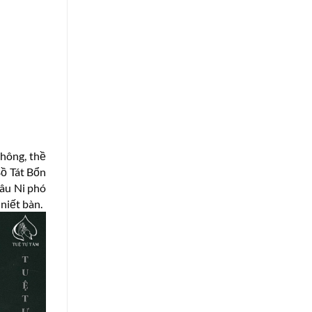
không, thề
Bồ Tát Bổn
Mâu Ni phó
niết bàn.