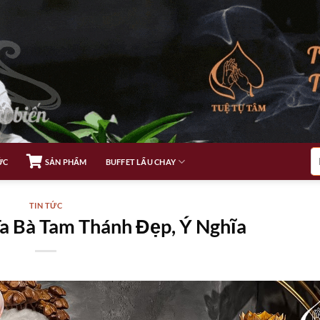
Tì
ỨC
SẢN PHẨM
BUFFET LẨU CHAY
ki
TIN TỨC
 Bà Tam Thánh Đẹp, Ý Nghĩa