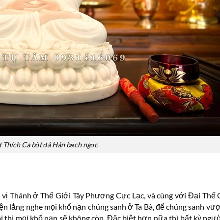
 Thích Ca bột đá Hán bạch ngọc
 vị Thánh ở Thế Giới Tây Phương Cực Lạc, và cùng với Đại Thế 
yện lắng nghe mọi khổ nạn chúng sanh ở Ta Bà, để chúng sanh vư
 thì mọi khổ nạn sẽ không còn. Đặc biệt hơn nữa thì bất kỳ ngư