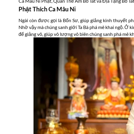
Ca Mâu Ni Phật, Quan Thế Âm Bồ Tát và Địa Tạng Bồ Tát
Phật Thích Ca Mâu Ni
Ngài còn được gọi là Bổn Sư, giúp giảng kinh thuyết 
Nhờ vậy mà chúng sanh giới Ta Bà phá mê khai ngộ. Ở ki
để giảng võ, giúp vô lượng vô biên chúng sanh phá mê kh