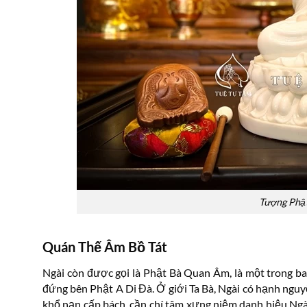
Tượng Phật
Quán Thế Âm Bồ Tát
Ngài còn được gọi là Phật Bà Quan Âm, là một trong ba
đứng bên Phật A Di Đà. Ở giới Ta Bà, Ngài có hạnh ngu
khổ nạn cấp bách, cần chí tâm xưng niệm danh hiệu Ngài