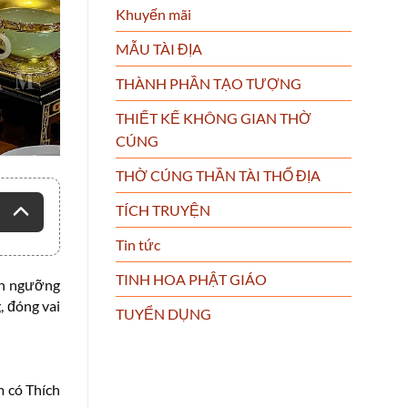
Khuyến mãi
MẪU TÀI ĐỊA
THÀNH PHẦN TẠO TƯỢNG
THIẾT KẾ KHÔNG GIAN THỜ
CÚNG
THỜ CÚNG THẦN TÀI THỔ ĐỊA
TÍCH TRUYỆN
Tin tức
TINH HOA PHẬT GIÁO
tín ngưỡng
, đóng vai
TUYỂN DỤNG
m có Thích