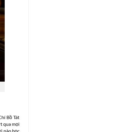
Chí Bồ Tát
ợt qua mọi
ời nào học