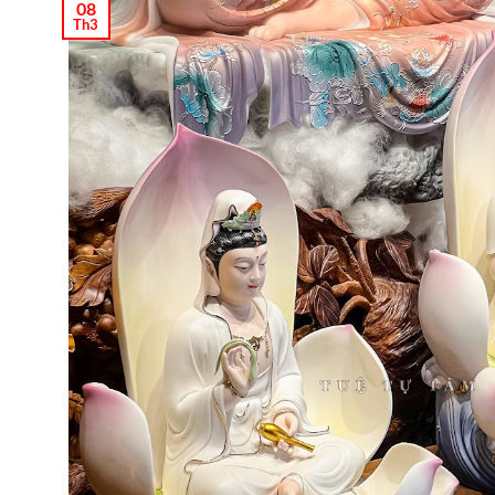
08
Th3