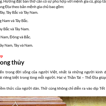
. Hướng đặt bàn thờ cần có sự phù hợp với mệnh gia củ, giúp t
 ông Địa theo bản mệnh gia chủ bao gồm:
ây, Tây Bắc và Tây Nam.
 Nam và Tây Bắc.
ây Bắc và Tây Nam.
 Nam, Đông và Bắc.
ây Nam, Tây và Nam.
ẹp
hong thủy
iến trong đời sống của người Việt, nhất là những người kinh d
 riêng biệt trong lòng mỗi người. Hai vị Thần Tài – Thổ Địa giú
iềm thức của người dân. Thờ cúng không chỉ diễn ra vào dịp Tết