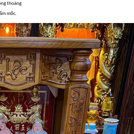
ông thoáng
 ẩm mốc.