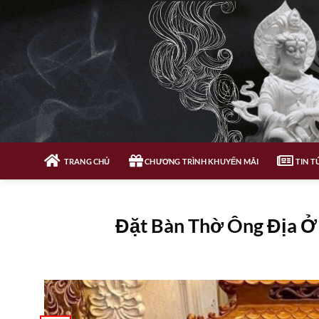
Bỏ
qua
nội
dung
TRANG CHỦ
CHƯƠNG TRÌNH KHUYẾN MÃI
TIN T
Đặt Bàn Thờ Ông Địa Ở 