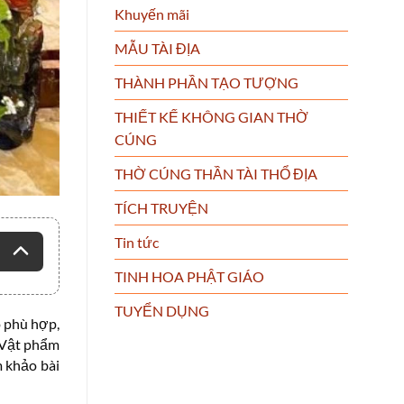
Khuyến mãi
MẪU TÀI ĐỊA
THÀNH PHẦN TẠO TƯỢNG
THIẾT KẾ KHÔNG GIAN THỜ
CÚNG
THỜ CÚNG THẦN TÀI THỔ ĐỊA
TÍCH TRUYỆN
Tin tức
TINH HOA PHẬT GIÁO
TUYỂN DỤNG
o phù hợp,
 Vật phẩm
 khảo bài