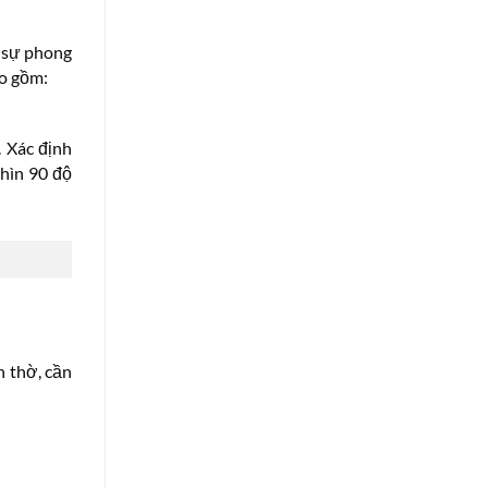
o sự phong
ao gồm:
 Xác định
hìn 90 độ
n thờ, cần