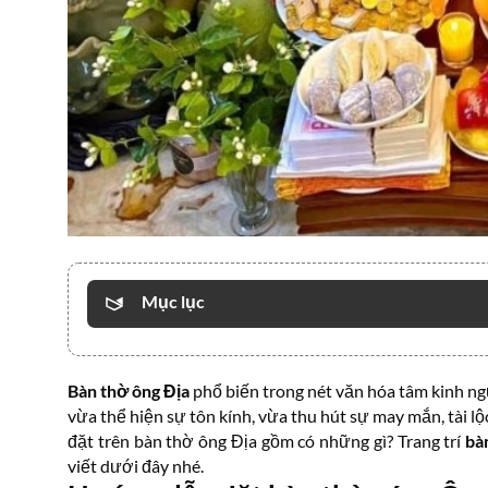
Mục lục
Bàn thờ ông Địa
phổ biến trong nét văn hóa tâm kinh ngư
vừa thể hiện sự tôn kính, vừa thu hút sự may mắn, tài lộ
đặt trên bàn thờ ông Địa gồm có những gì? Trang trí
bàn
viết dưới đây nhé.