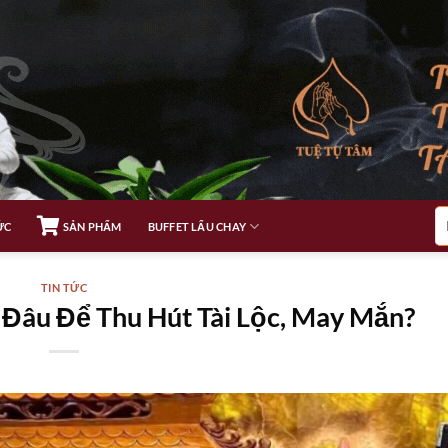
Tì
ỨC
SẢN PHẨM
BUFFET LẨU CHAY
ki
TIN TỨC
Đâu Để Thu Hút Tài Lộc, May Mắn?