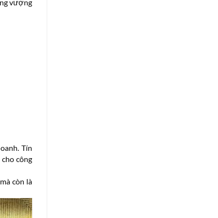
ăng vượng
oanh. Tín
p cho công
 mà còn là