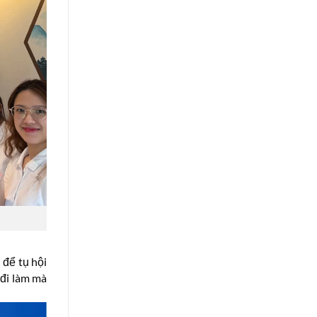
để tụ hội
 đi làm mà