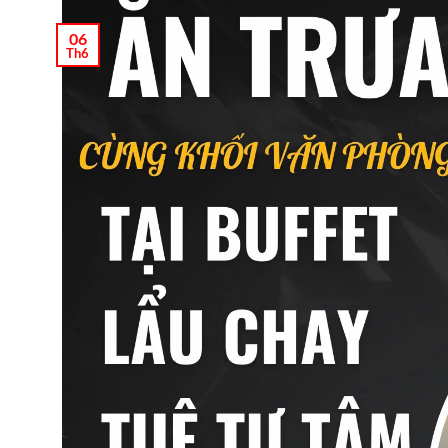
06
Th6