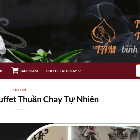
Tì
ỨC
SẢN PHẨM
BUFFET LẨU CHAY
ki
TIN TỨC
uffet Thuần Chay Tự Nhiên