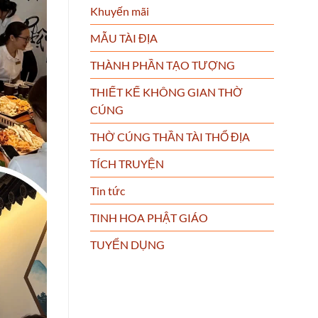
Khuyến mãi
MẪU TÀI ĐỊA
THÀNH PHẦN TẠO TƯỢNG
THIẾT KẾ KHÔNG GIAN THỜ
CÚNG
THỜ CÚNG THẦN TÀI THỔ ĐỊA
TÍCH TRUYỆN
Tin tức
TINH HOA PHẬT GIÁO
TUYỂN DỤNG