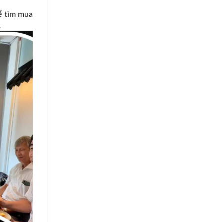
hể tìm mua
.