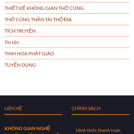
THIẾT KẾ KHÔNG GIAN THỜ CÚNG
THỜ CÚNG THẦN TÀI THỔ ĐỊA
TÍCH TRUYỆN
Tin tức
TINH HOA PHẬT GIÁO
TUYỂN DỤNG
LIÊN HỆ
CHÍNH SÁCH
KHÔNG GIAN NGHỆ
Hình thức thanh toán