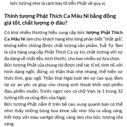
bức tượng như là cách bày tỏ tiễn Phật về quy vị.
Thỉnh tượng Phật Thích Ca Mâu Ni bằng đồng
giá tốt, chất lượng ở đâu?
Có khá nhiều thương hiệu cung cấp bức
tượng Phật Thích
Ca Mâu Ni
làm cho khách hàng khó lòng phân biệt “thật giả”,
không kiểm chứng được chất lượng sản phẩm. Tuệ Tự Tâm
là cửa hàng ung cấp Phật Thich Ca uy tín, chất lượng với sự
đa dạng về chất liệu, kích thước, cho ban nhiều sự lựa chọn.
Bức tượng Phật của chúng tôi được chế tác tỉ mỉ, tinh tế, với
hình dạng ngồi, đứng, có thần thái nhẹ nhàng, thể hiện sự
thức tỉnh, giác ngộ. Thần thài Ngài toát lên sự cao quý, đem
lại sự an yên và giúp cho chúng sinh thoát khỏi mọi phiền
đau, phiền muộn. Trước ngực còn có chữ Vạn, là 1 trong 32
tướng tốt và công đức của Ngài.
Bức tượng Phật nằm ở trên bệ cao, xung quanh bạn có thể
nhìn thấy những bông hoa khoe sắc như tỏa ra vầng sáng.
Kết hợp với màu vanfgd dồng, càng làm cho bức tượng tỏa
sáng.