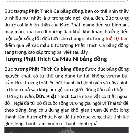
Bức
tượng Phật Thích Ca bằng đồng
, bạn có thể nhìn thấy
ở nhiều nơi nhất là ở trong các ngôi chùa, đèn. Bức tượng
được coi là hiện thân của Đức Phật, mang đến sự bình an,
may mắn, xua tan đi những đau khổ, khó khăn, hướng đến
một cuộc sống tốt đẹp hơn cho chúng sinh. Cùng
Tuệ Tự Tâm
điểm qua về các mẫu bức tượng Phật Thích Ca bằng đồng
sang trọng, cao cấp trong bài viết sau đây.
Tượng Phật Thích Ca Mâu Ni bằng đồng
Bức
tượng Phật Thích Ca bằng đồng
được đúc bằng đồng
nguyên chất, có tư thế ung dung tự tại, không vướng bụi
trần. Bức tượng toát lên nét thanh lịch,bình yên và đây chính
là thành quả sau khi giác ngộ con người đúng đắn của Phật
Tương truyền,
Đức Phật Thích Ca
là nhân vật có thật ngoài
đời, Ngài đã từ bỏ đi cuộc sống vương gia, ngôi vị Thái tử để
theo tiếng lòng, chịu đựng gian khổ, gian truân để một lòng
thành tâm hướng Phật. Ngài đã từ bỏ dục vọng, thất tình lục
giục, lòng thành tâm muốn tu thành chính quả.