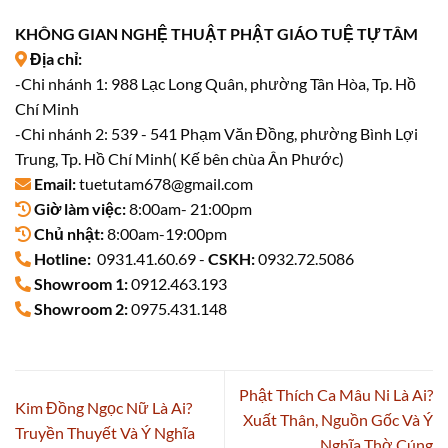
KHÔNG GIAN NGHỆ THUẬT PHẬT GIÁO TUỆ TỰ TÂM
Địa chỉ:
-Chi nhánh 1: 988 Lạc Long Quân, phường Tân Hòa, Tp. Hồ
Chí Minh
-Chi nhánh 2: 539 - 541 Phạm Văn Đồng, phường Bình Lợi
Trung, Tp. Hồ Chí Minh( Kế bên chùa Ân Phước)
Email:
tuetutam678@gmail.com
Giờ làm việc:
8:00am- 21:00pm
Chủ nhật:
8:00am-19:00pm
Hotline:
0931.41.60.69 -
CSKH:
0932.72.5086
Showroom 1:
0912.463.193
Showroom 2:
0975.431.148
Phật Thích Ca Mâu Ni Là Ai?
Kim Đồng Ngọc Nữ Là Ai?
Xuất Thân, Nguồn Gốc Và Ý
Truyền Thuyết Và Ý Nghĩa
Nghĩa Thờ Cúng