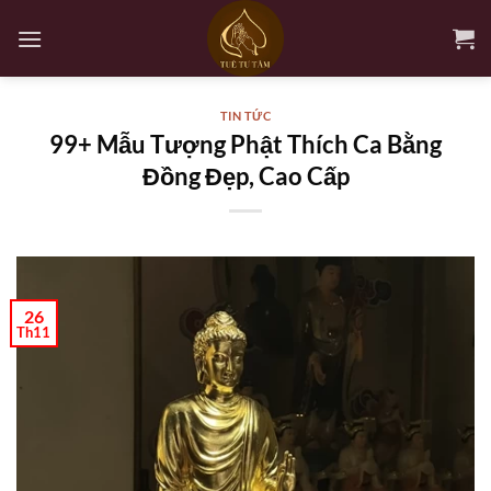
Bỏ
qua
nội
dung
TIN TỨC
99+ Mẫu Tượng Phật Thích Ca Bằng
Đồng Đẹp, Cao Cấp
26
Th11