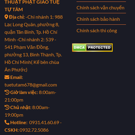
THUẬT PHẬT GIÁO TUỆ
Chính sách vận chuyển
TỰ TÂM
Địa chỉ:
-Chi nhánh 1: 988
Chính sách bảo hành
Lạc Long Quân, phường 8,
Chính sách thi công
quận Tân Bình, Tp. Hồ Chí
Minh
-Chi nhánh 2: 539 -
541 Phạm Văn Đồng,
phường 13, Bình Thạnh, Tp.
Hồ Chí Minh( Kế bên chùa
Ân Phước)
Email:
tuetutam678@gmail.com
Giờ làm việc:
8:00am-
21:00pm
Chủ nhật:
8:00am-
19:00pm
Hotline:
0931.41.60.69 -
CSKH:
0932.72.5086