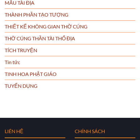
MẪU TÀI ĐỊA
THÀNH PHẦN TẠO TƯỢNG
THIẾT KẾ KHÔNG GIAN THỜ CÚNG
THỜ CÚNG THẦN TÀI THỔ ĐỊA
TÍCH TRUYỆN
Tin tức
TINH HOA PHẬT GIÁO
TUYỂN DỤNG
LIÊN HỆ
CHÍNH SÁCH