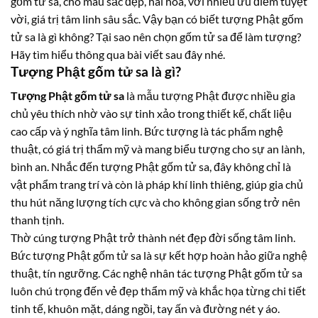
gốm tử sa, cho màu sắc đẹp, hài hòa, với nhiều ưu điểm tuyệt
vời, giá trị tâm linh sâu sắc. Vậy bạn có biết tượng Phật gốm
tử sa là gì không? Tại sao nên chọn gốm tử sa để làm tượng?
Hãy tìm hiểu thông qua bài viết sau đây nhé.
Tượng Phật gốm tử sa là gì?
Tượng Phật gốm tử sa
là mẫu tượng Phật được nhiều gia
chủ yêu thích nhờ vào sự tinh xảo trong thiết kế, chất liệu
cao cấp và ý nghĩa tâm linh. Bức tượng là tác phẩm nghệ
thuật, có giá trị thẩm mỹ và mang biểu tượng cho sự an lành,
bình an. Nhắc đến tượng Phật gốm tử sa, đây không chỉ là
vật phẩm trang trí và còn là pháp khí linh thiêng, giúp gia chủ
thu hút năng lượng tích cực và cho không gian sống trở nên
thanh tịnh.
Thờ cúng tượng Phật trở thành nét đẹp đời sống tâm linh.
Bức tượng Phật gốm tử sa là sự kết hợp hoàn hảo giữa nghệ
thuật, tín ngưỡng. Các nghệ nhân tác tượng Phật gốm tử sa
luôn chú trọng đến vẻ đẹp thẩm mỹ và khắc họa từng chi tiết
tinh tế, khuôn mặt, dáng ngồi, tay ấn và đường nét y áo.