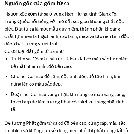
Nguồn gốc của gốm tử sa
Nguồn gốc
gốm tử sa
ở vùng Nghi Hưng, tỉnh Giang Tô,
Trung Quốc, nổi tiếng với mỏ đất sét giàu khoáng chất đặc
biệt. Đất tử sa là một mẫu quý hiếm, thành phần khoáng
chất tự nhiên là thạch anh, cao lanh, mica và tạo nên tính độc
đáo, chất lượng vượt trội.
Có 03 loại đất gốm tử sa như:
Tử kim sa: Có màu nâu đỏ, là loại đất có màu sắc tự nhiên,
bề mặt nhám mịn, độ bền cao.
Chu nê: Có màu đỏ sẫm, đặc tính dẻo, dễ tạo hình, khi
núng lên có màu sắc đẹp.
Đoạn nê: Có màu vàng nhạt, khi nung có màu vàng sáng,
thích hợp để làm tượng Phật có thiết kế trang nhã, tinh
tế.
Để tượng Phật gốm tử sa có độ bền cao, cứng cáp, màu sắc
tự nhiên và không cần sử dụng men phủ thì phải nung đất tử