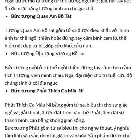
Ngài được mô tả trong tư thế đứng, ngồi kiết già, hai tay kết
ấn đem lại năng lượng bình an cho gia chủ.
Bức tượng Quan Âm Bồ Tát
Tượng Quan Âm Bồ Tát gốm tử sa được điêu khấc với hình
ảnh tư thế ngồi thiền hoặc đứng, tay cầm bình cam lộ, thể
hiện nét đẹp từ bi, giúp cứu khổ, cứu nạn.
Bức tượng Địa Tạng Vương Bồ Tát
Bức tượng ngồi ở tư thế ngồi thiền, đứng tay cầm theo cầm
tích trượng, viên minh châu. Ngài đại diện cho trí tuệ, cứu độ
chúng sinh ở cõi địa ngục.
Bức tượng Phật Thích Ca Mâu Ni
Phật Thích Ca Mâu Ni bằng gốm tử sa, biểu thị cho sự giác
ngộ và giải thoát, được đặt trên bàn thờ Phật, đem lại sự
thanh bình, cân bằng không gian sống.
Bức tượng Phật gốm tử sa biểu thị cho nghệ thuật, ý nghĩa
tâm linh sâu sắc, đem lại giá trị văn hóa. Sản phẩm được chế