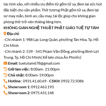
tác tinh xảo, với nhiều ưu điểm từ gốm tử sa, đem lại sức hút
đặc biệt cho sản phẩm. Thờ tượng Phật gốm tử sa, đem lại
sư may mắn, bình an, cầu may, tài lộc giúp cho không gian
phòng thờ trở nên thiêng liêng hơn.
KHÔNG GIAN NGHỆ THUẬT PHẬT GIÁO TUỆ TỰ TÂM
Địa chỉ:
-Chi nhánh 1: 988 Lạc Long Quân, phường Tân Hòa, Tp. Hồ
Chí Minh
-Chi nhánh 2: 539 - 541 Phạm Văn Đồng, phường Bình Lợi
Trung, Tp. Hồ Chí Minh( Kế bên chùa Ân Phước)
Email:
tuetutam678@gmail.com
Giờ làm việc:
8:00am- 21:00pm
Chủ nhật:
8:00am-19:00pm
Hotline:
0931.41.60.69 -
CSKH:
0932.72.5086
Showroom 1:
0912.463.193
Showroom 2:
0975.431.148