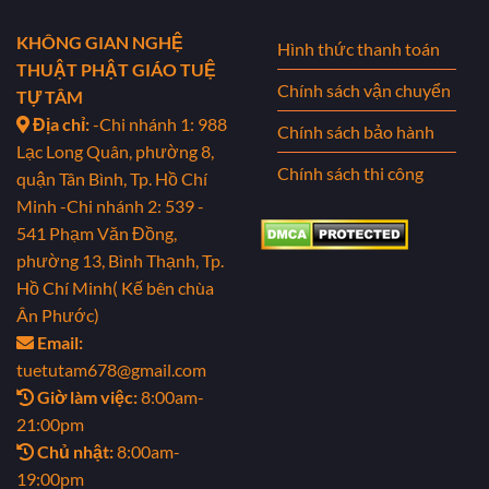
KHÔNG GIAN NGHỆ
Hình thức thanh toán
THUẬT PHẬT GIÁO TUỆ
Chính sách vận chuyển
TỰ TÂM
Địa chỉ:
-Chi nhánh 1: 988
Chính sách bảo hành
Lạc Long Quân, phường 8,
Chính sách thi công
quận Tân Bình, Tp. Hồ Chí
Minh
-Chi nhánh 2: 539 -
541 Phạm Văn Đồng,
phường 13, Bình Thạnh, Tp.
Hồ Chí Minh( Kế bên chùa
Ân Phước)
Email:
tuetutam678@gmail.com
Giờ làm việc:
8:00am-
21:00pm
Chủ nhật:
8:00am-
19:00pm