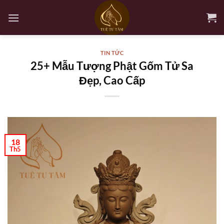
Bỏ
qua
nội
dung
TIN TỨC
25+ Mẫu Tượng Phật Gốm Tử Sa
Đẹp, Cao Cấp
18
Th5