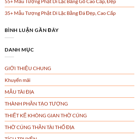
55+ Mẫu Tượng Phật Di Lặc Bằng Gỗ Cao Cấp, Đẹp
35+ Mẫu Tượng Phật Di Lặc Bằng Đá Đẹp, Cao Cấp
BÌNH LUẬN GẦN ĐÂY
DANH MỤC
GIỚI THIỆU CHUNG
Khuyến mãi
MẪU TÀI ĐỊA
THÀNH PHẦN TẠO TƯỢNG
THIẾT KẾ KHÔNG GIAN THỜ CÚNG
THỜ CÚNG THẦN TÀI THỔ ĐỊA
TÍCH TRUYỆN