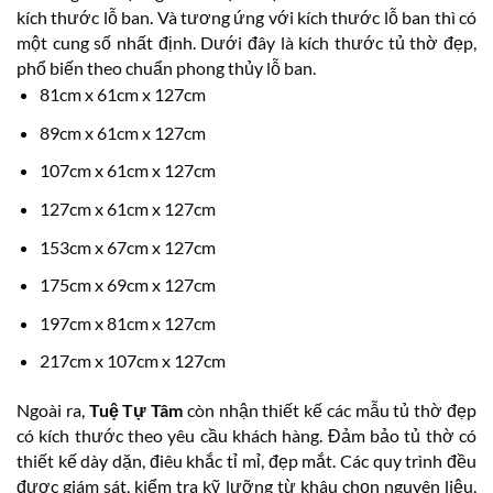
kích thước lỗ ban. Và tương ứng với kích thước lỗ ban thì có
một cung số nhất định. Dưới đây là kích thước tủ thờ đẹp,
phổ biến theo chuẩn phong thủy lỗ ban.
81cm x 61cm x 127cm
89cm x 61cm x 127cm
107cm x 61cm x 127cm
127cm x 61cm x 127cm
153cm x 67cm x 127cm
175cm x 69cm x 127cm
197cm x 81cm x 127cm
217cm x 107cm x 127cm
Ngoài ra,
Tuệ Tự Tâm
còn nhận thiết kế các mẫu tủ thờ đẹp
có kích thước theo yêu cầu khách hàng. Đảm bảo tủ thờ có
thiết kế dày dặn, điêu khắc tỉ mỉ, đẹp mắt. Các quy trình đều
được giám sát, kiểm tra kỹ lưỡng từ khâu chọn nguyên liệu,