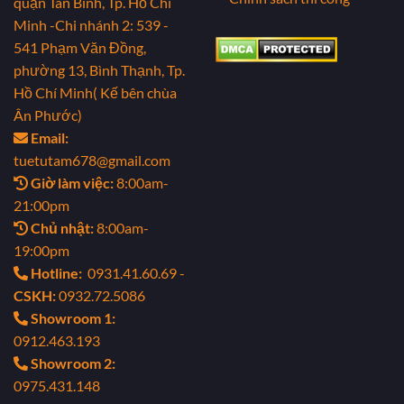
quận Tân Bình, Tp. Hồ Chí
Minh
-Chi nhánh 2: 539 -
541 Phạm Văn Đồng,
phường 13, Bình Thạnh, Tp.
Hồ Chí Minh( Kế bên chùa
Ân Phước)
Email:
tuetutam678@gmail.com
Giờ làm việc:
8:00am-
21:00pm
Chủ nhật:
8:00am-
19:00pm
Hotline:
0931.41.60.69 -
CSKH:
0932.72.5086
Showroom 1:
0912.463.193
Showroom 2:
0975.431.148