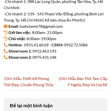
-Chi nhánh 1: 988 Lạc Long Quân, phường Tân Hòa, Tp. Hồ
Chí Minh
-Chi nhánh 2: 539 - 541 Phạm Văn Đồng, phường Bình Lợi
Trung, Tp. Hồ Chí Minh( Kế bên chùa Ân Phước)
Email:
tuetutam678@gmail.com
Giờ làm việc:
8:00am- 21:00pm
Chủ nhật:
8:00am-19:00pm
Hotline:
0931.41.60.69 -
CSKH:
0932.72.5086
Showroom 1:
0912.463.193
Showroom 2:
0975.431.148
150+ Mẫu Thiết Kế Phòng
250+ Mẫu Bàn Thờ Tam Cấp
Thờ Đẹp, Chuẩn Phong Thủy
Ý Nghĩa, Đẹp Và Giá Rẻ
Để lại một bình luận