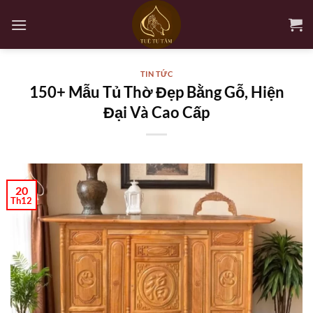
Bỏ
qua
nội
dung
TIN TỨC
150+ Mẫu Tủ Thờ Đẹp Bằng Gỗ, Hiện
Đại Và Cao Cấp
20
Th12