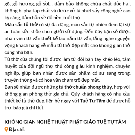
gõ, gỗ hương, gỗ sồi… đảm bảo không chứa chất độc hại,
không bị pha tạp chất và được xử lý phơi sấy công nghệ cao
kỹ càng, đảm bảo về độ bền, tuổi thọ.
Màu sắc tủ thờ
có sự đa dạng, màu sắc tự nhiên đem lại sự
an toàn sức khỏe cho người sử dụng. Đến đây bạn sẽ được
nhân viên tư vấn thiết kế lâu năm tư vấn, lắng nghe nguyện
vọng khách hàng về mẫu tủ thờ đẹp mắt cho không gian thờ
cúng nhà bạn.
Tủ thờ của chúng tôi được làm từ đôi bàn tay khéo léo, tâm
huyết của đội ngũ thợ thủ công giàu kinh nghiệm, chuyên
nghiệp, giúp bạn nhận được sản phẩm có sự sang trọng,
truyền thống và có hoa văn chạm trổ đẹp mắt.
Bạn sẽ nhận được những
tủ thờ chuẩn phong thủy
, hợp với
không gian phòng thờ gia chủ. Qúy khách hàng có nhu cầu
thiết kế tủ thờ đẹp, liên hệ ngay với
Tuệ Tự Tâm
để được hỗ
trợ, báo giá chi tiết.
KHÔNG GIAN NGHỆ THUẬT PHẬT GIÁO TUỆ TỰ TÂM
Địa chỉ: