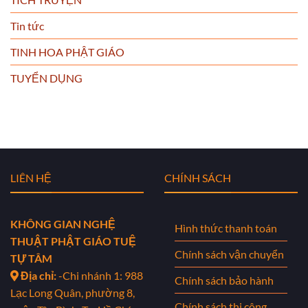
Tin tức
TINH HOA PHẬT GIÁO
TUYỂN DỤNG
LIÊN HỆ
CHÍNH SÁCH
KHÔNG GIAN NGHỆ
Hình thức thanh toán
THUẬT PHẬT GIÁO TUỆ
Chính sách vận chuyển
TỰ TÂM
Địa chỉ:
-Chi nhánh 1: 988
Chính sách bảo hành
Lạc Long Quân, phường 8,
Chính sách thi công