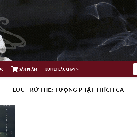
Tì
ỨC
SẢN PHẨM
BUFFET LẨU CHAY
ki
LƯU TRỮ THẺ:
TƯỢNG PHẬT THÍCH CA