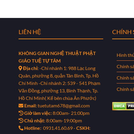
LIÊN HỆ
CHÍNH
KHÔNG GIAN NGHỆ THUẬT PHẬT
Hình th
GIÁO TUỆ TỰ TÂM
Chính s
Địa chỉ:
-Chi nhánh 1: 988 Lạc Long
Quân, phường 8, quận Tân Bình, Tp. Hồ
Chính s
Chí Minh
-Chi nhánh 2: 539 - 541 Phạm
Chính sá
Văn Đồng, phường 13, Bình Thạnh, Tp.
Hồ Chí Minh( Kế bên chùa Ân Phước)
Email:
tuetutam678@gmail.com
Giờ làm việc:
8:00am- 21:00pm
Chủ nhật:
8:00am-19:00pm
Hotline:
0931.41.60.69 -
CSKH: