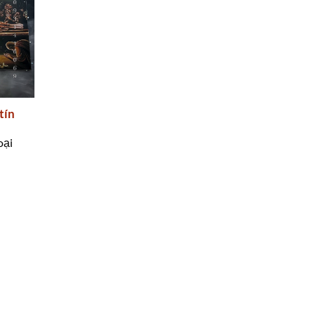
tín
oại