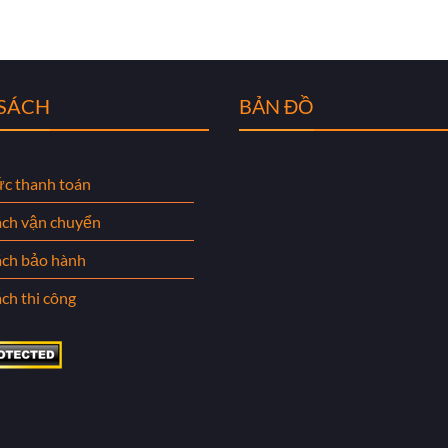
 SÁCH
BẢN ĐỒ
ức thanh toán
ách vận chuyển
ách bảo hành
ch thi công