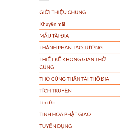
GIỚI THIỆU CHUNG
Khuyến mãi
MẪU TÀI ĐỊA
THÀNH PHẦN TẠO TƯỢNG
THIẾT KẾ KHÔNG GIAN THỜ
CÚNG
THỜ CÚNG THẦN TÀI THỔ ĐỊA
TÍCH TRUYỆN
Tin tức
TINH HOA PHẬT GIÁO
TUYỂN DỤNG