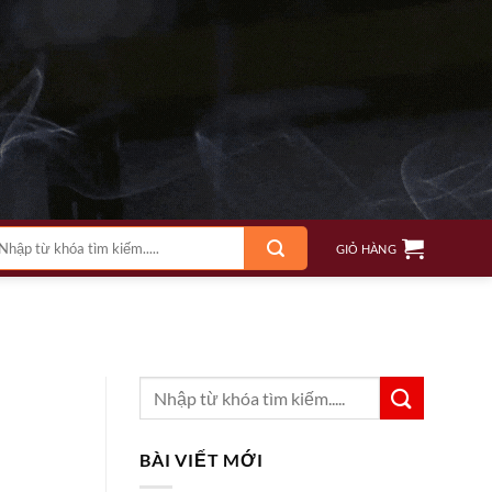
m
GIỎ HÀNG
ếm:
BÀI VIẾT MỚI