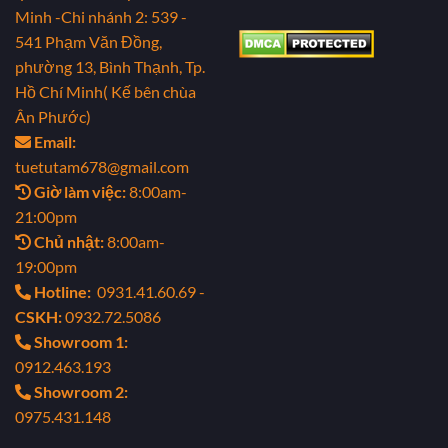
Minh
-Chi nhánh 2: 539 -
541 Phạm Văn Đồng,
phường 13, Bình Thạnh, Tp.
Hồ Chí Minh( Kế bên chùa
Ân Phước)
Email:
tuetutam678@gmail.com
Giờ làm việc:
8:00am-
21:00pm
Chủ nhật:
8:00am-
19:00pm
Hotline:
0931.41.60.69 -
CSKH:
0932.72.5086
Showroom 1:
0912.463.193
Showroom 2:
0975.431.148