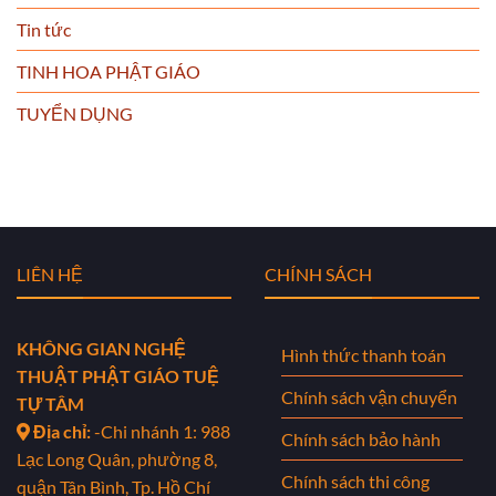
Tin tức
TINH HOA PHẬT GIÁO
TUYỂN DỤNG
LIÊN HỆ
CHÍNH SÁCH
KHÔNG GIAN NGHỆ
Hình thức thanh toán
THUẬT PHẬT GIÁO TUỆ
Chính sách vận chuyển
TỰ TÂM
Địa chỉ:
-Chi nhánh 1: 988
Chính sách bảo hành
Lạc Long Quân, phường 8,
Chính sách thi công
quận Tân Bình, Tp. Hồ Chí